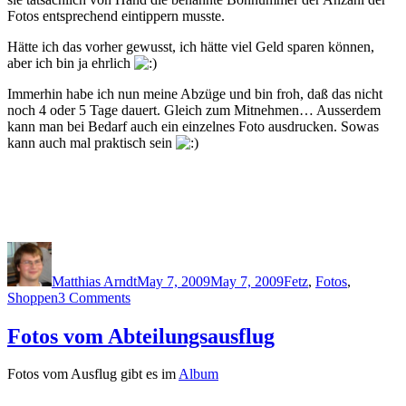
Fotos entsprechend eintippern musste.
Hätte ich das vorher gewusst, ich hätte viel Geld sparen können,
aber ich bin ja ehrlich
Immerhin habe ich nun meine Abzüge und bin froh, daß das nicht
noch 4 oder 5 Tage dauert. Gleich zum Mitnehmen… Ausserdem
kann man bei Bedarf auch ein einzelnes Foto ausdrucken. Sowas
kann auch mal praktisch sein
Author
Posted
Categories
on
Matthias Arndt
May 7, 2009
May 7, 2009
Fetz
,
Fotos
,
on
Shoppen
3 Comments
Digitalfotos
extra
Fotos vom Abteilungsausflug
günstig
Fotos vom Ausflug gibt es im
Album