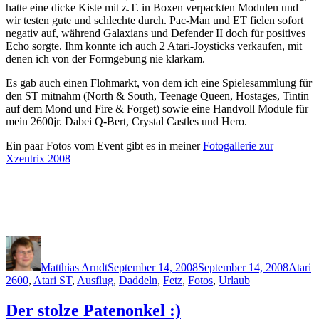
hatte eine dicke Kiste mit z.T. in Boxen verpackten Modulen und
wir testen gute und schlechte durch. Pac-Man und ET fielen sofort
negativ auf, während Galaxians und Defender II doch für positives
Echo sorgte. Ihm konnte ich auch 2 Atari-Joysticks verkaufen, mit
denen ich von der Formgebung nie klarkam.
Es gab auch einen Flohmarkt, von dem ich eine Spielesammlung für
den ST mitnahm (North & South, Teenage Queen, Hostages, Tintin
auf dem Mond und Fire & Forget) sowie eine Handvoll Module für
mein 2600jr. Dabei Q-Bert, Crystal Castles und Hero.
Ein paar Fotos vom Event gibt es in meiner
Fotogallerie zur
Xzentrix 2008
Author
Posted
Catego
on
Matthias Arndt
September 14, 2008
September 14, 2008
Atari
2600
,
Atari ST
,
Ausflug
,
Daddeln
,
Fetz
,
Fotos
,
Urlaub
Der stolze Patenonkel :)