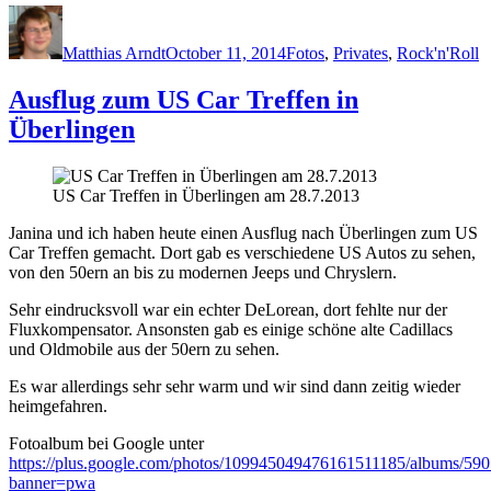
Author
Posted
Categories
on
Matthias Arndt
October 11, 2014
Fotos
,
Privates
,
Rock'n'Roll
Ausflug zum US Car Treffen in
Überlingen
US Car Treffen in Überlingen am 28.7.2013
Janina und ich haben heute einen Ausflug nach Überlingen zum US
Car Treffen gemacht. Dort gab es verschiedene US Autos zu sehen,
von den 50ern an bis zu modernen Jeeps und Chryslern.
Sehr eindrucksvoll war ein echter DeLorean, dort fehlte nur der
Fluxkompensator. Ansonsten gab es einige schöne alte Cadillacs
und Oldmobile aus der 50ern zu sehen.
Es war allerdings sehr sehr warm und wir sind dann zeitig wieder
heimgefahren.
Fotoalbum bei Google unter
https://plus.google.com/photos/109945049476161511185/albums/5
banner=pwa