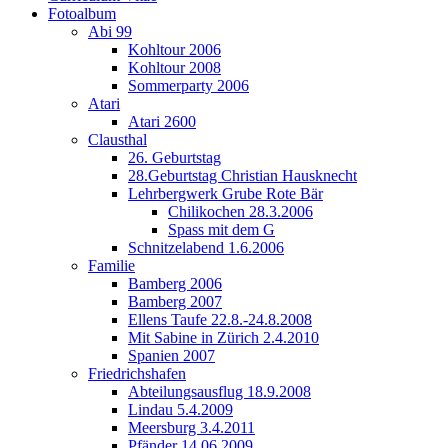
Fotoalbum
Abi 99
Kohltour 2006
Kohltour 2008
Sommerparty 2006
Atari
Atari 2600
Clausthal
26. Geburtstag
28.Geburtstag Christian Hausknecht
Lehrbergwerk Grube Rote Bär
Chilikochen 28.3.2006
Spass mit dem G
Schnitzelabend 1.6.2006
Familie
Bamberg 2006
Bamberg 2007
Ellens Taufe 22.8.-24.8.2008
Mit Sabine in Zürich 2.4.2010
Spanien 2007
Friedrichshafen
Abteilungsausflug 18.9.2008
Lindau 5.4.2009
Meersburg 3.4.2011
Pfänder 14.06.2009