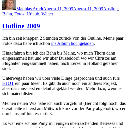
on
Matthias Arndt
August 11, 2009
August 11, 2009
Ausflug
,
Bahn
,
Fotos
,
Urlaub
,
Wetter
Outline 2009
Ich bin seit knappen 2 Stunden zurück von der Outline. Meine paar
Fotos dazu habe ich schon
ins Album hochgeladen
.
Hingefahren bin ich der Bahn bis Mainz, wo mich Thorn dann
eingesammelt hat und wir über Düsseldorf, wo wir Christos am
Flughafen eingesammelt haben, nach Eersel in Holland gefahren
sind.
Unterwegs haben wir über viele Dinge gesprochen und auch fürs
STOT
ein paar Ideen. Es gibt da auch noch ein anderes Projekt,
aber das muss erst en detail abgeklärt werden. Mehr dazu, wenn es
sich materialisiert.
Meinen neuen Wiz habe ich auch vorgeführt (Bericht folgt noch, das
Gerät hatte ich erst am Mittwoch kurz vor der Party abgeholt), wo er
durchaus auf Interesse stieß.
Es war eine schöne Party mit einigen überraschenden Releases und