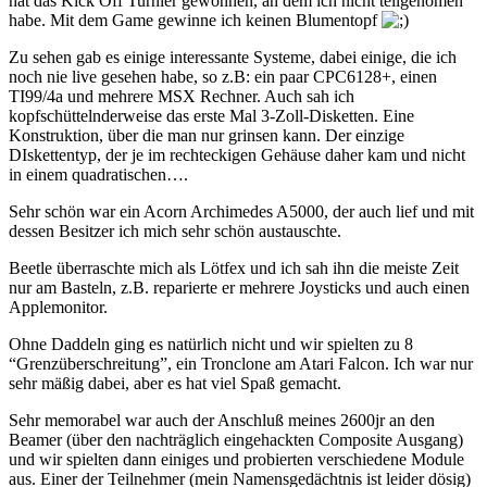
hat das Kick Off Turnier gewonnen, an dem ich nicht teilgenomen
habe. Mit dem Game gewinne ich keinen Blumentopf
Zu sehen gab es einige interessante Systeme, dabei einige, die ich
noch nie live gesehen habe, so z.B: ein paar CPC6128+, einen
TI99/4a und mehrere MSX Rechner. Auch sah ich
kopfschüttelnderweise das erste Mal 3-Zoll-Disketten. Eine
Konstruktion, über die man nur grinsen kann. Der einzige
DIskettentyp, der je im rechteckigen Gehäuse daher kam und nicht
in einem quadratischen….
Sehr schön war ein Acorn Archimedes A5000, der auch lief und mit
dessen Besitzer ich mich sehr schön austauschte.
Beetle überraschte mich als Lötfex und ich sah ihn die meiste Zeit
nur am Basteln, z.B. reparierte er mehrere Joysticks und auch einen
Applemonitor.
Ohne Daddeln ging es natürlich nicht und wir spielten zu 8
“Grenzüberschreitung”, ein Tronclone am Atari Falcon. Ich war nur
sehr mäßig dabei, aber es hat viel Spaß gemacht.
Sehr memorabel war auch der Anschluß meines 2600jr an den
Beamer (über den nachträglich eingehackten Composite Ausgang)
und wir spielten dann einiges und probierten verschiedene Module
aus. Einer der Teilnehmer (mein Namensgedächtnis ist leider dösig)