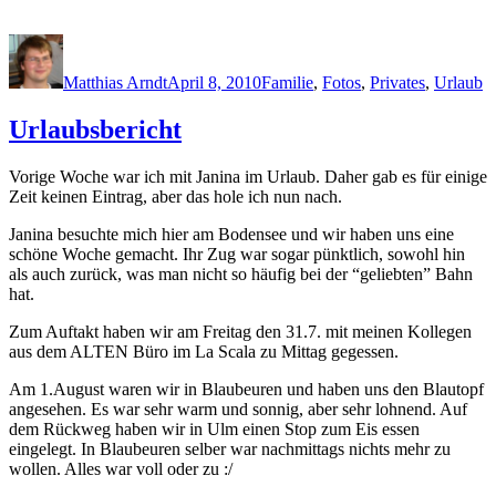
Author
Posted
Categories
on
Matthias Arndt
April 8, 2010
Familie
,
Fotos
,
Privates
,
Urlaub
Urlaubsbericht
Vorige Woche war ich mit Janina im Urlaub. Daher gab es für einige
Zeit keinen Eintrag, aber das hole ich nun nach.
Janina besuchte mich hier am Bodensee und wir haben uns eine
schöne Woche gemacht. Ihr Zug war sogar pünktlich, sowohl hin
als auch zurück, was man nicht so häufig bei der “geliebten” Bahn
hat.
Zum Auftakt haben wir am Freitag den 31.7. mit meinen Kollegen
aus dem ALTEN Büro im La Scala zu Mittag gegessen.
Am 1.August waren wir in Blaubeuren und haben uns den Blautopf
angesehen. Es war sehr warm und sonnig, aber sehr lohnend. Auf
dem Rückweg haben wir in Ulm einen Stop zum Eis essen
eingelegt. In Blaubeuren selber war nachmittags nichts mehr zu
wollen. Alles war voll oder zu :/