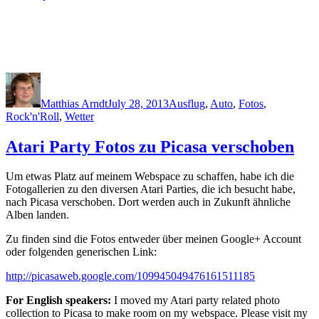
Author
Posted
Categories
on
Matthias Arndt
July 28, 2013
Ausflug
,
Auto
,
Fotos
,
Rock'n'Roll
,
Wetter
Atari Party Fotos zu Picasa verschoben
Um etwas Platz auf meinem Webspace zu schaffen, habe ich die
Fotogallerien zu den diversen Atari Parties, die ich besucht habe,
nach Picasa verschoben. Dort werden auch in Zukunft ähnliche
Alben landen.
Zu finden sind die Fotos entweder über meinen Google+ Account
oder folgenden generischen Link:
http://picasaweb.google.com/109945049476161511185
For English speakers:
I moved my Atari party related photo
collection to Picasa to make room on my webspace. Please visit my