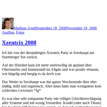
Author
Posted
Catego
on
Matthias Arndt
September 18, 2008
November 19, 2008
Ausflug
,
Fotos
Xzentrix 2008
Ich bin von der diesjaährigen Xzentrix Party in Seeshaupt am
Starnberger See zurück.
Auf der Hinfahrt kam ich mehr unfreiwillig als geplant über
Oberstaufen und Immenstadt im Allgäu und war positiv erstaunt,
wie hügelig und bergig es da doch war.
Das Wetter in Seeshaupt war das ganze Wochenende über eher
mäßig, kühl und regnerisch. Aber dann hatte man wenigstens kein
schlechtes Gewissen *fg*
Es war eine sehr entspannte Party mit völliger Gleichberechtigung
aller Systeme und mit wenig Voruteilen. Kradd (oder auch Thorn)