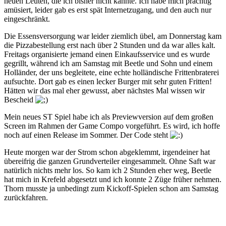
neuen Leuten, die ich bisher nicht kannte. Ich habe mich prächtig
amüsiert, leider gab es erst spät Internetzugang, und den auch nur
eingeschränkt.
Die Essensversorgung war leider ziemlich übel, am Donnerstag kam
die Pizzabestellung erst nach über 2 Stunden und da war alles kalt.
Freitags organisierte jemand einen Einkaufsservice und es wurde
gegrillt, während ich am Samstag mit Beetle und Sohn und einem
Holländer, der uns begleitete, eine echte holländische Frittenbraterei
aufsuchte. Dort gab es einen lecker Burger mit sehr guten Fritten!
Hätten wir das mal eher gewusst, aber nächstes Mal wissen wir
Bescheid
Mein neues ST Spiel habe ich als Previewversion auf dem großen
Screen im Rahmen der Game Compo vorgeführt. Es wird, ich hoffe
noch auf einen Release im Sommer. Der Code steht
Heute morgen war der Strom schon abgeklemmt, irgendeiner hat
übereifrig die ganzen Grundverteiler eingesammelt. Ohne Saft war
natürlich nichts mehr los. So kam ich 2 Stunden eher weg, Beetle
hat mich in Krefeld abgesetzt und ich konnte 2 Züge früher nehmen.
Thorn musste ja unbedingt zum Kickoff-Spielen schon am Samstag
zurückfahren.