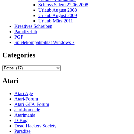
Schloss Salem 22.06.2008
Urlaub August 2008
Urlaub August 2009
Urlaub März 2011
Kreatives Schreiben
ParadizeLib
PGP
Spielekompatibilität Windows 7
Categories
Categories
Atari
Atari Age
Atari-Forum
Atari-GFA-Forum
atari-home.de
Atarimania
D-Bug
Dead Hackers Society
Paradize