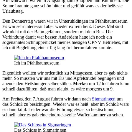
Am Mittwoch waren in Augsburg zum Shoppen und Bummeln. Die
Sonne brannte ganz schön bitter und gefühlt wars es der heißeste
Urlaubstag.
Den Donnerstag waren wir in Unteruhldingen im Pfahlbaumuseum.
Es war sehr interessant aber wieder extrem heiß. Dieses Mal sind
wir nicht mit der Bahn gefahren, sondern mit dem Bus. Die
Verbindung damit war besser. Außerdem hatte ich noch ein
sogenanntes Schnupperticket meines hiesigen ÖPNV Betriebes, mit
ich mit Begleitung einen Tag lang frei herumfahren konnte.
Ich im Pfahlbaumuseum
Eigentlich wollten wir ordentlich zu Mittagessen, aber es gab nichts
mehr. So mussten wir uns mit Eis und Apfelstrudel begnügen und
abends den Heißhunger selber stillen.
Merke:
um 12 losfahren kann
schnell dazuführen, daß man glaubt, es wäre morgens um 9.
Am Freitag den 7.August fuhren wir dann nach
Sigmaringen
um
das Schloß zu besichtigen. Wieder war es heiß, aber im Schloß wars
es dann kühl. Leider war die Führung etwas zu hektisch und
schnell, aber es gab eine eindrucksvolle Waffenkammer zu sehen.
Das Schloss in Sigmaringen