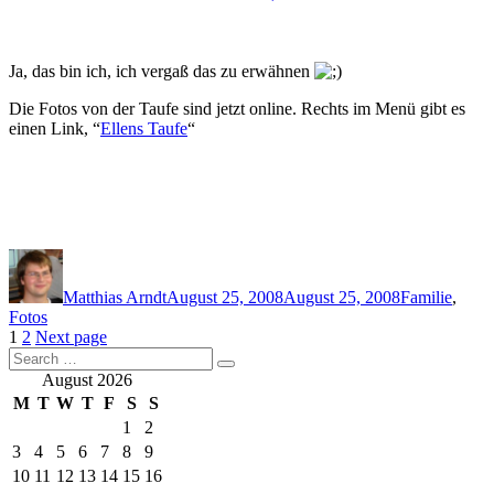
Ja, das bin ich, ich vergaß das zu erwähnen
Die Fotos von der Taufe sind jetzt online. Rechts im Menü gibt es
einen Link, “
Ellens Taufe
“
Author
Posted
Categories
on
Matthias Arndt
August 25, 2008
August 25, 2008
Familie
,
Fotos
Posts
Page
Page
1
2
Next page
Search
pagination
Search
for:
August 2026
M
T
W
T
F
S
S
1
2
3
4
5
6
7
8
9
10
11
12
13
14
15
16