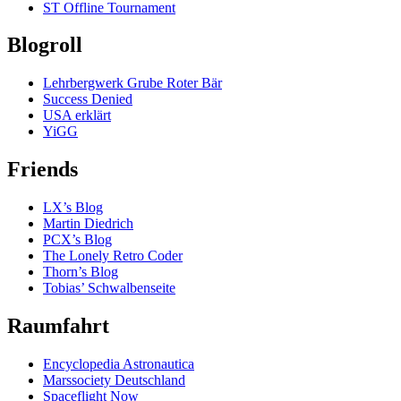
ST Offline Tournament
Blogroll
Lehrbergwerk Grube Roter Bär
Success Denied
USA erklärt
YiGG
Friends
LX’s Blog
Martin Diedrich
PCX’s Blog
The Lonely Retro Coder
Thorn’s Blog
Tobias’ Schwalbenseite
Raumfahrt
Encyclopedia Astronautica
Marssociety Deutschland
Spaceflight Now