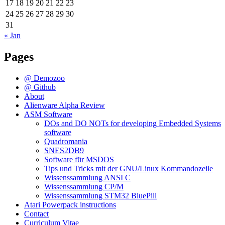
17
18
19
20
21
22
23
24
25
26
27
28
29
30
31
« Jan
Pages
@ Demozoo
@ Github
About
Alienware Alpha Review
ASM Software
DOs and DO NOTs for developing Embedded Systems
software
Quadromania
SNES2DB9
Software für MSDOS
Tips und Tricks mit der GNU/Linux Kommandozeile
Wissenssammlung ANSI C
Wissenssammlung CP/M
Wissenssammlung STM32 BluePill
Atari Powerpack instructions
Contact
Curriculum Vitae