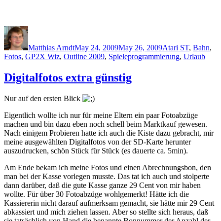
Author
Posted
Categories
on
Matthias Arndt
May 24, 2009
May 26, 2009
Atari ST
,
Bahn
,
Fotos
,
GP2X Wiz
,
Outline 2009
,
Spieleprogrammierung
,
Urlaub
Digitalfotos extra günstig
Nur auf den ersten Blick
Eigentlich wollte ich nur für meine Eltern ein paar Fotoabzüge
machen und bin dazu eben noch schell beim Marktkauf gewesen.
Nach einigem Probieren hatte ich auch die Kiste dazu gebracht, mir
meine ausgewählten Digitalfotos von der SD-Karte herunter
auszudrucken, schön Stück für Stück (es dauerte ca. 5min).
Am Ende bekam ich meine Fotos und einen Abrechnungsbon, den
man bei der Kasse vorlegen musste. Das tat ich auch und stolperte
dann darüber, daß die gute Kasse ganze 29 Cent von mir haben
wollte. Für über 30 Fotoabzüge wohlgemerkt! Hätte ich die
Kassiererin nicht darauf aufmerksam gemacht, sie hätte mir 29 Cent
abkassiert und mich ziehen lassen. Aber so stellte sich heraus, daß
sie tatsächlich von Hand die benannte Bonnummer der Anzahl der