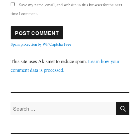
Save my name, email, and website in this browser for the next
time I comment.
Spam protection by WP Captcha-Free
This site uses Akismet to reduce spam.
Learn how your
comment data is processed.
SE
Search
for: