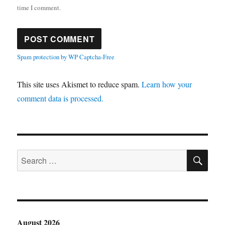
time I comment.
Spam protection by WP Captcha-Free
This site uses Akismet to reduce spam.
Learn how your
comment data is processed.
SE
Search
for:
August 2026