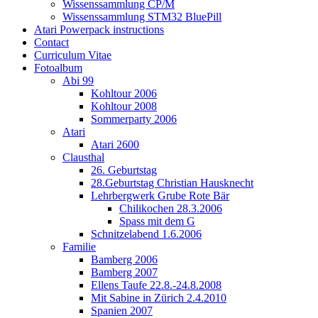
Wissenssammlung CP/M
Wissenssammlung STM32 BluePill
Atari Powerpack instructions
Contact
Curriculum Vitae
Fotoalbum
Abi 99
Kohltour 2006
Kohltour 2008
Sommerparty 2006
Atari
Atari 2600
Clausthal
26. Geburtstag
28.Geburtstag Christian Hausknecht
Lehrbergwerk Grube Rote Bär
Chilikochen 28.3.2006
Spass mit dem G
Schnitzelabend 1.6.2006
Familie
Bamberg 2006
Bamberg 2007
Ellens Taufe 22.8.-24.8.2008
Mit Sabine in Zürich 2.4.2010
Spanien 2007