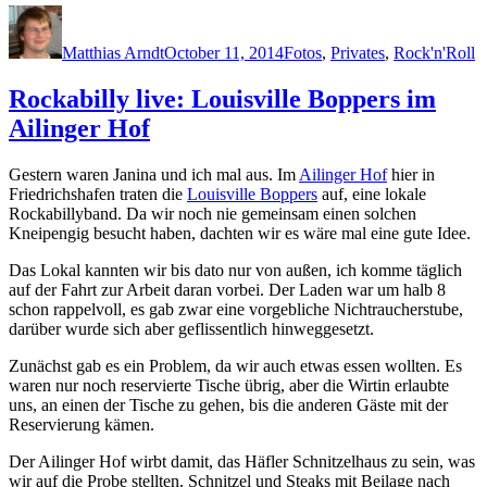
Author
Posted
Categories
on
Matthias Arndt
October 11, 2014
Fotos
,
Privates
,
Rock'n'Roll
Rockabilly live: Louisville Boppers im
Ailinger Hof
Gestern waren Janina und ich mal aus. Im
Ailinger Hof
hier in
Friedrichshafen traten die
Louisville Boppers
auf, eine lokale
Rockabillyband. Da wir noch nie gemeinsam einen solchen
Kneipengig besucht haben, dachten wir es wäre mal eine gute Idee.
Das Lokal kannten wir bis dato nur von außen, ich komme täglich
auf der Fahrt zur Arbeit daran vorbei. Der Laden war um halb 8
schon rappelvoll, es gab zwar eine vorgebliche Nichtraucherstube,
darüber wurde sich aber geflissentlich hinweggesetzt.
Zunächst gab es ein Problem, da wir auch etwas essen wollten. Es
waren nur noch reservierte Tische übrig, aber die Wirtin erlaubte
uns, an einen der Tische zu gehen, bis die anderen Gäste mit der
Reservierung kämen.
Der Ailinger Hof wirbt damit, das Häfler Schnitzelhaus zu sein, was
wir auf die Probe stellten. Schnitzel und Steaks mit Beilage nach