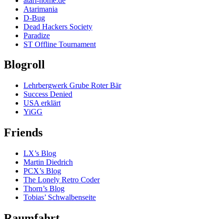
atari-home.de
Atarimania
D-Bug
Dead Hackers Society
Paradize
ST Offline Tournament
Blogroll
Lehrbergwerk Grube Roter Bär
Success Denied
USA erklärt
YiGG
Friends
LX’s Blog
Martin Diedrich
PCX’s Blog
The Lonely Retro Coder
Thorn’s Blog
Tobias’ Schwalbenseite
Raumfahrt