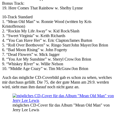
Bonus Track:
19. Here Comes That Rainbow w. Shelby Lynne
10-Track Standard
1. “Mean Old Man” w. Ronnie Wood (written by Kris
Kristofferson)
2. “Rockin My Life Away” w. Kid Rock/Slash
3. “Sweet Virginia” w. Keith Richards
4. “You Can Have Her” w. Eric Clapton/James Burton
5. “Roll Over Beethoven” w. Ringo Starr/John Mayer/Jon Brion
6. “Bad Moon Rising” w. John Fogerty
7. “Dead Flowers” w. Mick Jagger
8. “You Are My Sunshine” w. Sheryl Crow/Jon Brion
9. “Whiskey River” w. Willie Nelson
10. “Middle Age Crazy” w. Tim McGraw/Jon Brion
Auch das mögliche CD-Coverbild gab es schon zu sehen, welches
mir durchaus gefällt. Die 75, die der gute Mann am 29.9. werden
wird, sieht man ihm darauf noch nicht ganz an.
mögliches CD-Cover für das Album "Mean Old Man" von
Jerry Lee Lewis