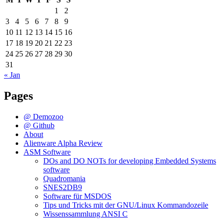
1
2
3
4
5
6
7
8
9
10
11
12
13
14
15
16
17
18
19
20
21
22
23
24
25
26
27
28
29
30
31
« Jan
Pages
@ Demozoo
@ Github
About
Alienware Alpha Review
ASM Software
DOs and DO NOTs for developing Embedded Systems
software
Quadromania
SNES2DB9
Software für MSDOS
Tips und Tricks mit der GNU/Linux Kommandozeile
Wissenssammlung ANSI C