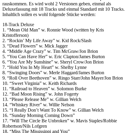
rauskommen. Es wird wohl 2 Versionen geben, einmal als
Deluxefassung mit 18 Tracks und einmal Standard mit 10 Tracks.
Inhaltlich sollen es wohl folgende Stücke werden:
18-Track Deluxe
1. “Mean Old Man” w. Ronnie Wood (written by Kris
Kristofferson)
2. “Rockin’ My Life Away” w. Kid Rock/Slash
3. “Dead Flowers” w. Mick Jagger
4. “Middle Age Crazy” w. Tim McGraw/Jon Brion
5. “You Can Have Her” w. Eric Clapton/James Burton
6. “You Are My Sunshine” w. Sheryl Crow/Jon Brion
7. “Hold You In My Heart” w. Shelby Lynne
8. “Swinging Doors” w. Merle Haggard/James Burton
9. “Roll Over Beethoven” w. Ringo Starr/John Mayer/Jon Brion
10. “Sweet Virginia” w. Keith Richards
11. “Railroad to Heaven” w. Solomon Burke
12. “Bad Moon Rising” w. John Fogerty
13. “Please Release Me” w. Gillian Welch
14. “Whiskey River” w. Willie Nelson
15. “I Really Don’t Want To Know” w. Gillian Welch
16. “Sunday Morning Coming Down”
17. “Will The Circle Be Unbroken” w. Mavis Staples/Robbie
Robertson/Nils Lofgren
18. “Miss The Mississippi and You”