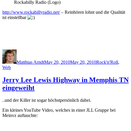
Rockabilly Radio (Logo)
http://www.rockabillyradio.net/
– Reinhören lohnt und die Qualität
ist einstellbar
Author
Posted
Categories
on
Matthias Arndt
May 20, 2010
May 20, 2010
Rock'n'Roll
,
Web
Jerry Lee Lewis Highway in Memphis TN
eingeweiht
..und der Killer ist sogar höchstpersönlich dabei.
Ein kleines YouTube Video, welches in einer JLL Gruppe bei
Meinvz auftauchte: