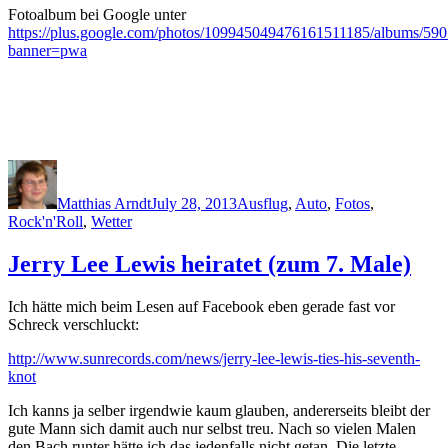
Fotoalbum bei Google unter
https://plus.google.com/photos/109945049476161511185/albums/5
banner=pwa
Author
Posted
Categories
on
Matthias Arndt
July 28, 2013
Ausflug
,
Auto
,
Fotos
,
Rock'n'Roll
,
Wetter
Jerry Lee Lewis heiratet (zum 7. Male)
Ich hätte mich beim Lesen auf Facebook eben gerade fast vor
Schreck verschluckt:
http://www.sunrecords.com/news/jerry-lee-lewis-ties-his-seventh-
knot
Ich kanns ja selber irgendwie kaum glauben, andererseits bleibt der
gute Mann sich damit auch nur selbst treu. Nach so vielen Malen
den Bach runter hätte ich das jedenfalls nicht getan. Die letzte