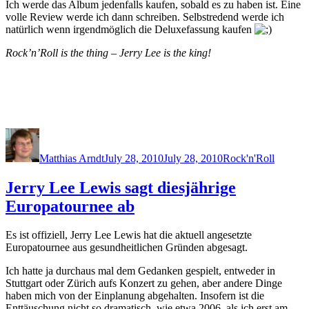
Ich werde das Album jedenfalls kaufen, sobald es zu haben ist. Eine
volle Review werde ich dann schreiben. Selbstredend werde ich
natürlich wenn irgendmöglich die Deluxefassung kaufen
Rock’n’Roll is the thing – Jerry Lee is the king!
Author
Posted
Categories
on
Matthias Arndt
July 28, 2010
July 28, 2010
Rock'n'Roll
Jerry Lee Lewis sagt diesjährige
Europatournee ab
Es ist offiziell, Jerry Lee Lewis hat die aktuell angesetzte
Europatournee aus gesundheitlichen Gründen abgesagt.
Ich hatte ja durchaus mal dem Gedanken gespielt, entweder in
Stuttgart oder Zürich aufs Konzert zu gehen, aber andere Dinge
haben mich von der Einplanung abgehalten. Insofern ist die
Enttäuschung nicht so dramatisch, wie etwa 2006, als ich erst am