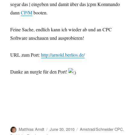
sogar das | eingeben und damit über das |cpm Kommando
dann
CP/M
booten.
Feine Sache, endlich kann ich wieder ab und an CPC
Software anschauen und ausprobieren!
URL zum Port:
http://arnold.berlios.de/
Danke an nurgle für den Port!
Author
Posted
Categories
Matthias Arndt
June 30, 2010
Amstrad/Schneider CPC
,