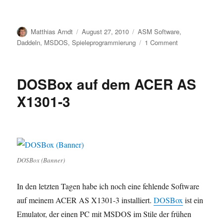
Author
Posted
Categories
Matthias Arndt
August 27, 2010
ASM Software
,
on
on
Daddeln
,
MSDOS
,
Spieleprogrammierung
1 Comment
DOS
Quadraz
DOSBox auf dem ACER AS
X1301-3
DOSBox (Banner)
In den letzten Tagen habe ich noch eine fehlende Software
auf meinem ACER AS X1301-3 installiert.
DOSBox
ist ein
Emulator, der einen PC mit MSDOS im Stile der frühen