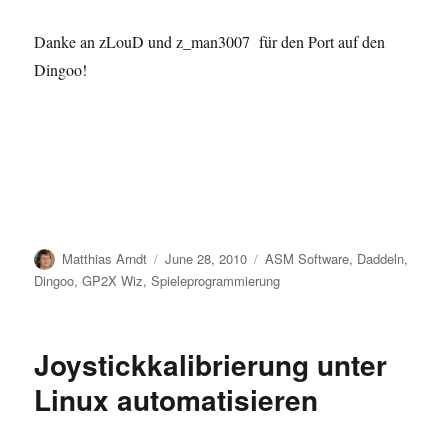
Danke an zLouD und
z_man3007 für den Port auf den
Dingoo!
Author
Posted
Categories
Matthias Arndt
June 28, 2010
ASM Software
,
Daddeln
,
on
Dingoo
,
GP2X Wiz
,
Spieleprogrammierung
Joystickkalibrierung unter
Linux automatisieren