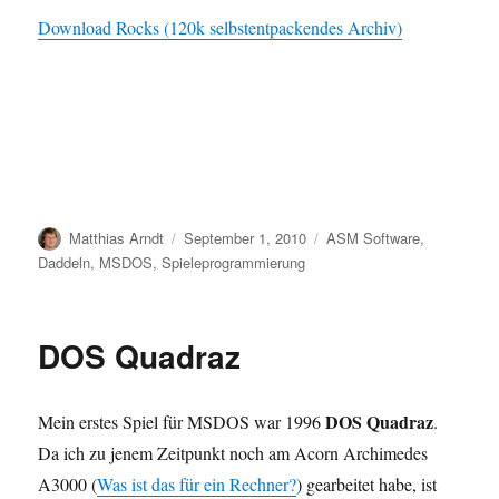
Download Rocks (120k selbstentpackendes Archiv)
Author
Posted
Categories
Matthias Arndt
September 1, 2010
ASM Software
,
on
Daddeln
,
MSDOS
,
Spieleprogrammierung
DOS Quadraz
DOS Quadraz
Mein erstes Spiel für MSDOS war 1996
.
Da ich zu jenem Zeitpunkt noch am Acorn Archimedes
A3000 (
Was ist das für ein Rechner?
) gearbeitet habe, ist