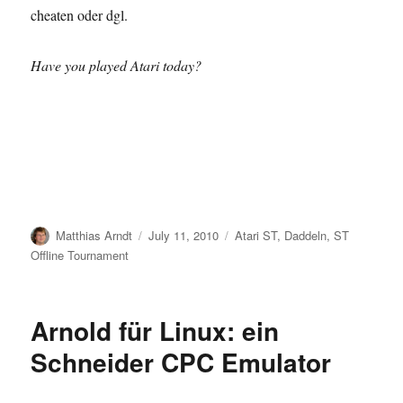
cheaten oder dgl.
Have you played Atari today?
Author
Posted
Categories
Matthias Arndt
July 11, 2010
Atari ST
,
Daddeln
,
ST
on
Offline Tournament
Arnold für Linux: ein
Schneider CPC Emulator