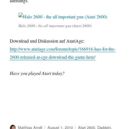
allerdings.
Halo 2600 - the all important gun (Atari 2600)
Download und Diskussion auf AtariAge:
http://www.atariage.com/forums/topic/166916-hao-for-the-
2600-released-at-cge-download-the-game-here/
Have you played Atari today?
Author
Posted
Categories
Matthias Arndt
August 1, 2010
Atari 2600
,
Daddeln
,