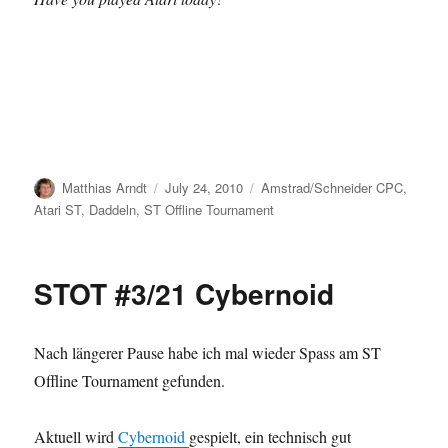
Author
Posted
Categories
Matthias Arndt
July 24, 2010
Amstrad/Schneider CPC
,
on
Atari ST
,
Daddeln
,
ST Offline Tournament
STOT #3/21 Cybernoid
Nach längerer Pause habe ich mal wieder Spass am ST
Offline Tournament gefunden.
Aktuell wird
Cybernoid
gespielt, ein technisch gut