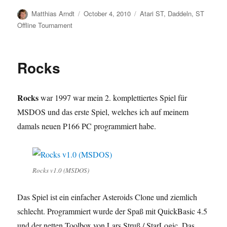
Author
Posted
Categories
Matthias Arndt
October 4, 2010
Atari ST
,
Daddeln
,
ST
on
Offline Tournament
Rocks
Rocks
war 1997 war mein 2. komplettiertes Spiel für
MSDOS und das erste Spiel, welches ich auf meinem
damals neuen P166 PC programmiert habe.
Rocks v1.0 (MSDOS)
Das Spiel ist ein einfacher Asteroids Clone und ziemlich
schlecht. Programmiert wurde der Spaß mit QuickBasic 4.5
und der netten Toolbox von Lars Struß / StarLogic. Das