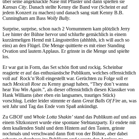
über seine angeknackte Nase mit Pflaster und dann spielten sie
Kansas City
. Danach stellte Kenny die Band vor (Scheint er auf
jedem Konzert zu machen) und danach sang statt Kenny B.B.
Cunningham am Bass
Wolly Bully
.
Surprise, surprise, schon nach 2 Vornummern kam plötzlich Jerry
Lee hinter der Bühne hervor und schlurfte gemächlich in einem
kurzärmeligen Hemd mit Längsstreifen (ahhhhh, ich will auch so
eins) an den Flügel. Die Menge quittierte es mit einer Standing
Ovation und lautem Applaus. Er grinste in die Menge und spielte
los.
Er war gut in Form, das Set schön flott und rockig. Scheinbar
reagierte er auf das enthusiastische Publikum, welches offensichtlich
voll auf Rock’n’Roll eingestellt war. Gerüchten zu Folge soll er
nach
Mexicali Rose
zu Kenny gesagt haben, “They don’t wanna
hear
You Win Again
.”, als dieser offensichtlich diesen Klassiker von
Hank Williams (aber eben ein langsames, trauriges Stück)
vorschlug. Leider leider stimmte er dann
Great Balls Of Fire
an, was
seit Jahr und Tag das Ende vom Spaß ankündigt.
Zu GBOF und
Whole Lotta Shakin’
stand das Publikum auf und aus
einem SItzkonzert wurde eine spontane Stehtanzparty. Er endete mit
dem knallenden Stuhl und dem Hintern auf den Tasten, grinste
nochmals und verschwand dann flott von der Bühne, aber dabei