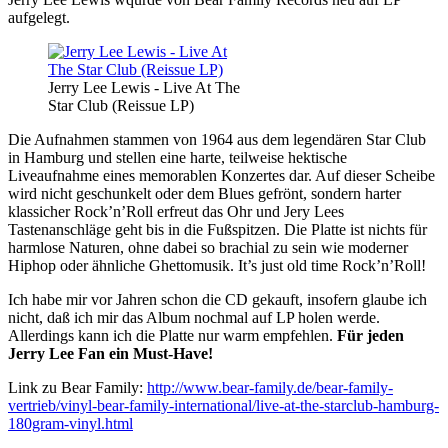
aufgelegt.
Jerry Lee Lewis - Live At The
Star Club (Reissue LP)
Die Aufnahmen stammen von 1964 aus dem legendären Star Club
in Hamburg und stellen eine harte, teilweise hektische
Liveaufnahme eines memorablen Konzertes dar. Auf dieser Scheibe
wird nicht geschunkelt oder dem Blues gefrönt, sondern harter
klassicher Rock’n’Roll erfreut das Ohr und Jery Lees
Tastenanschläge geht bis in die Fußspitzen. Die Platte ist nichts für
harmlose Naturen, ohne dabei so brachial zu sein wie moderner
Hiphop oder ähnliche Ghettomusik. It’s just old time Rock’n’Roll!
Ich habe mir vor Jahren schon die CD gekauft, insofern glaube ich
nicht, daß ich mir das Album nochmal auf LP holen werde.
Allerdings kann ich die Platte nur warm empfehlen.
Für jeden
Jerry Lee Fan ein Must-Have!
Link zu Bear Family:
http://www.bear-family.de/bear-family-
vertrieb/vinyl-bear-family-international/live-at-the-starclub-hamburg-
180gram-vinyl.html