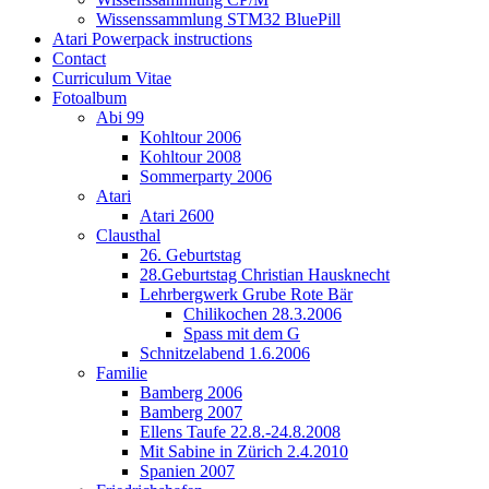
Wissenssammlung STM32 BluePill
Atari Powerpack instructions
Contact
Curriculum Vitae
Fotoalbum
Abi 99
Kohltour 2006
Kohltour 2008
Sommerparty 2006
Atari
Atari 2600
Clausthal
26. Geburtstag
28.Geburtstag Christian Hausknecht
Lehrbergwerk Grube Rote Bär
Chilikochen 28.3.2006
Spass mit dem G
Schnitzelabend 1.6.2006
Familie
Bamberg 2006
Bamberg 2007
Ellens Taufe 22.8.-24.8.2008
Mit Sabine in Zürich 2.4.2010
Spanien 2007