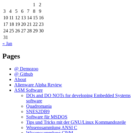
1
2
3
4
5
6
7
8
9
10
11
12
13
14
15
16
17
18
19
20
21
22
23
24
25
26
27
28
29
30
31
« Jan
Pages
@ Demozoo
@ Github
About
Alienware Alpha Review
ASM Software
DOs and DO NOTs for developing Embedded Systems
software
Quadromania
SNES2DB9
Software für MSDOS
Tips und Tricks mit der GNU/Linux Kommandozeile
Wissenssammlung ANSI C
Wissenssammlung CP/M