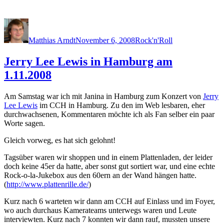
Author
Posted
Categories
on
Matthias Arndt
November 6, 2008
Rock'n'Roll
Jerry Lee Lewis in Hamburg am
1.11.2008
Am Samstag war ich mit Janina in Hamburg zum Konzert von
Jerry
Lee Lewis
im CCH in Hamburg. Zu den im Web lesbaren, eher
durchwachsenen, Kommentaren möchte ich als Fan selber ein paar
Worte sagen.
Gleich vorweg, es hat sich gelohnt!
Tagsüber waren wir shoppen und in einem Plattenladen, der leider
doch keine 45er da hatte, aber sonst gut sortiert war, und eine echte
Rock-o-la-Jukebox aus den 60ern an der Wand hängen hatte.
(
http://www.plattenrille.de/
)
Kurz nach 6 warteten wir dann am CCH auf Einlass und im Foyer,
wo auch durchaus Kamerateams unterwegs waren und Leute
interviewten. Kurz nach 7 konnten wir dann rauf, mussten unsere