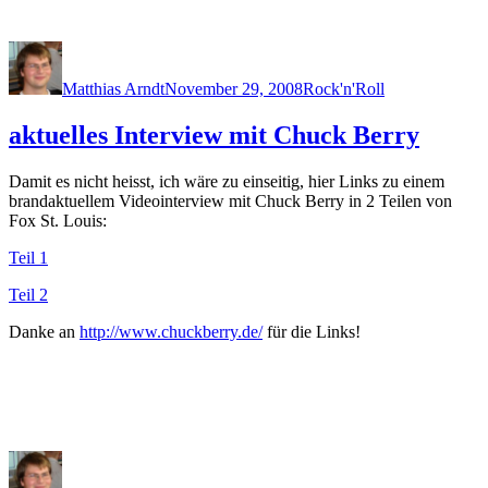
Author
Posted
Categories
on
Matthias Arndt
November 29, 2008
Rock'n'Roll
aktuelles Interview mit Chuck Berry
Damit es nicht heisst, ich wäre zu einseitig, hier Links zu einem
brandaktuellem Videointerview mit Chuck Berry in 2 Teilen von
Fox St. Louis:
Teil 1
Teil 2
Danke an
http://www.chuckberry.de/
für die Links!
Author
Posted
Categories
on
on
aktu