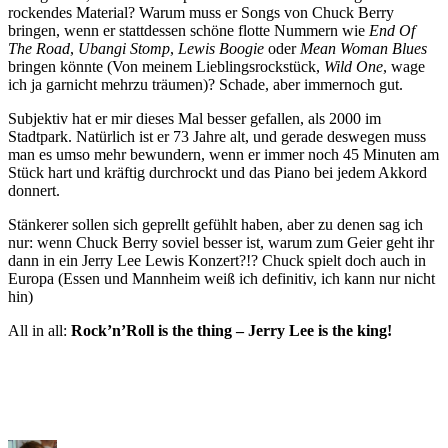
rockendes Material? Warum muss er Songs von Chuck Berry
bringen, wenn er stattdessen schöne flotte Nummern wie
End Of
The Road
,
Ubangi Stomp
,
Lewis Boogie
oder
Mean Woman Blues
bringen könnte (Von meinem Lieblingsrockstück,
Wild One
, wage
ich ja garnicht mehrzu träumen)? Schade, aber immernoch gut.
Subjektiv hat er mir dieses Mal besser gefallen, als 2000 im
Stadtpark. Natürlich ist er 73 Jahre alt, und gerade deswegen muss
man es umso mehr bewundern, wenn er immer noch 45 Minuten am
Stück hart und kräftig durchrockt und das Piano bei jedem Akkord
donnert.
Stänkerer sollen sich geprellt gefühlt haben, aber zu denen sag ich
nur: wenn Chuck Berry soviel besser ist, warum zum Geier geht ihr
dann in ein Jerry Lee Lewis Konzert?!? Chuck spielt doch auch in
Europa (Essen und Mannheim weiß ich definitiv, ich kann nur nicht
hin)
All in all:
Rock’n’Roll is the thing – Jerry Lee is the king!
Author
Posted
Categories