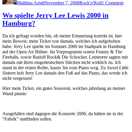
Matthias Arndt
November 7, 2008
Rock'n'Roll
1 Comment
Inte
mit
Chu
Wo spielte Jerry Lee Lewis 2000 in
Berr
Hamburg?
Da ich gefragt worden bin, ob meine Erinnerung korrekt ist, hier
mein Beweis: mein Ticket von damals, welches ich aufgehoben
habe. Jerry Lee spielte im Sommer 2000 im Stadtpark in Hamburg
auf der Open Air Bühne. Im Vorprogramm waren Franny & The
Fireballs, sowie Rudolf Rock& Die Schocker. Letzterere sagten mir
damals mit ihren eingedeutschten Stücken nicht wirklich zu. Ich
stand in der ersten Reihe, kaum 3m vom Piano weg. Zu
Sweet Little
Sixteen
hob Jerry Lee damals den Fuß auf das Piano, das werde ich
nicht vergessen!
Hier mein Ticket, ein gutes Souvenir, welches jahrelang an meiner
Wand pinnte:
Ausgefallen sind dagegen die Konzerte 2006, da hätten sie in der
“Fabrik” stattfinden sollen.