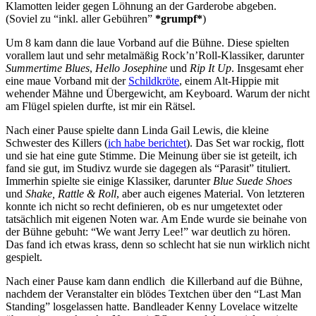
Klamotten leider gegen Löhnung an der Garderobe abgeben.
(Soviel zu “inkl. aller Gebühren”
*grumpf*
)
Um 8 kam dann die laue Vorband auf die Bühne. Diese spielten
vorallem laut und sehr metalmäßig Rock’n’Roll-Klassiker, darunter
Summertime Blues
,
Hello Josephine
und
Rip It Up
. Insgesamt eher
eine maue Vorband mit der
Schildkröte
, einem Alt-Hippie mit
wehender Mähne und Übergewicht, am Keyboard. Warum der nicht
am Flügel spielen durfte, ist mir ein Rätsel.
Nach einer Pause spielte dann Linda Gail Lewis, die kleine
Schwester des Killers (
ich habe berichtet
). Das Set war rockig, flott
und sie hat eine gute Stimme. Die Meinung über sie ist geteilt, ich
fand sie gut, im Studivz wurde sie dagegen als “Parasit” tituliert.
Immerhin spielte sie einige Klassiker, darunter
Blue Suede Shoes
und
Shake, Rattle & Roll
, aber auch eigenes Material. Von letzteren
konnte ich nicht so recht definieren, ob es nur umgetextet oder
tatsächlich mit eigenen Noten war. Am Ende wurde sie beinahe von
der Bühne gebuht: “We want Jerry Lee!” war deutlich zu hören.
Das fand ich etwas krass, denn so schlecht hat sie nun wirklich nicht
gespielt.
Nach einer Pause kam dann endlich die Killerband auf die Bühne,
nachdem der Veranstalter ein blödes Textchen über den “Last Man
Standing” losgelassen hatte. Bandleader Kenny Lovelace witzelte