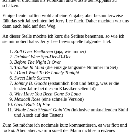
schaute er durchaus ins Publikum und wusste den Applaus zu
schätzen.
Einige Leute hofften wohl auf eine Zugabe, aber bekannterweise
fällt das seit Jahrzehnten bei Jerry Lee flach. Daher machten wir uns
dann auch bald auf den Weg.
An dieser Stelle möchte ich kurz die Setliste benennen, so wie ich
sie mir notiert habe. Jerry Lee Lewis spielte folgende Titel:
Roll Over Beethoven
(jaja, wie immer)
Drinkin’ Wine Spo-Dee-O-Dee
Before The Night Is Over
Trouble In Mind
(die einzige langsame Nummer im Set)
I Don’t Want To Be Lonely Tonight
Sweet Little Sixteen
Johnny B. Goode
(erstaunlich flott und fetzig, was er die
letzten Jahre bei diesem Klassiker selten tat)
Why Have You Been Gone So Long
Mexicali Rose
(eine schnelle Version)
Great Balls Of Fire
Whole Lotta Shakin’ Goin’ On
(inklusive umknallenden Stuhl
und Arsch auf den Tasten)
Zum Set möchte ich nochmals kurz kommentieren, es war flott und
rockig. Aber, aber: warum spielt der Mann nicht sein eigenes