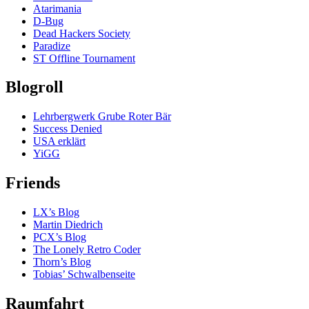
Atarimania
D-Bug
Dead Hackers Society
Paradize
ST Offline Tournament
Blogroll
Lehrbergwerk Grube Roter Bär
Success Denied
USA erklärt
YiGG
Friends
LX’s Blog
Martin Diedrich
PCX’s Blog
The Lonely Retro Coder
Thorn’s Blog
Tobias’ Schwalbenseite
Raumfahrt