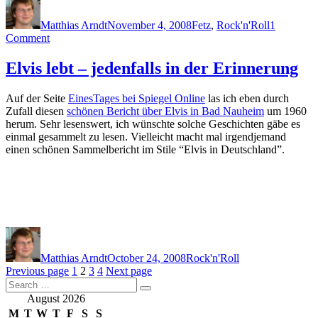
on
Matthias Arndt
November 4, 2008
Fetz
,
Rock'n'Roll
1
on
Comment
Jerry
Lee
Elvis lebt – jedenfalls in der Erinnerung
Lewis
in
Auf der Seite
EinesTages bei Spiegel Online
las ich eben durch
Hamburg
Zufall diesen
schönen Bericht über Elvis in Bad Nauheim
um 1960
am
herum. Sehr lesenswert, ich wünschte solche Geschichten gäbe es
1.11.2008
einmal gesammelt zu lesen. Vielleicht macht mal irgendjemand
einen schönen Sammelbericht im Stile “Elvis in Deutschland”.
Author
Posted
Categories
on
Matthias Arndt
October 24, 2008
Rock'n'Roll
Posts
Page
Page
Page
Page
Previous page
1
2
3
4
Next page
Search
pagination
Search
for:
August 2026
M
T
W
T
F
S
S