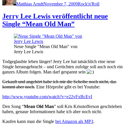
Matthias Arndt
November 7, 2009
Rock'n'Roll
Jerry Lee Lewis veröffentlicht neue
Single “Mean Old Man”
Neue Single "Mean Old Man" von
Jerry Lee Lewis
Todgeglaubte leben länger! Jerry Lee hat tatsächlich eine neue
Single herausgebracht – und Gerüchten zufolge soll auch noch ein
ganzes Album folgen. Man darf gespannt sein
Gekauft und angehört habe ich mir die Scheibe noch nicht, das
kommt aber noch.
Eine Hörprobe gibt es bei Youtube:
http://www.youtube.com/watch?v=e22vFxBcEvI
Den Song “
Mean Old Man
” soll Kris Krisstofferson geschrieben
haben, genaue Informationen habe ich aber noch nicht.
Kaufen kann man die Single
bei Amazon als MP3
.