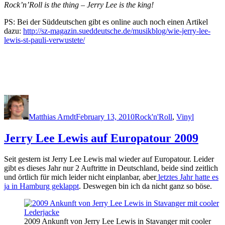
Rock’n’Roll is the thing – Jerry Lee is the king!
PS: Bei der Süddeutschen gibt es online auch noch einen Artikel
dazu:
http://sz-magazin.sueddeutsche.de/musikblog/wie-jerry-lee-
lewis-st-pauli-verwustete/
Author
Posted
Categories
on
Matthias Arndt
February 13, 2010
Rock'n'Roll
,
Vinyl
Jerry Lee Lewis auf Europatour 2009
Seit gestern ist Jerry Lee Lewis mal wieder auf Europatour. Leider
gibt es dieses Jahr nur 2 Auftritte in Deutschland, beide sind zeitlich
und örtlich für mich leider nicht einplanbar, aber
letztes Jahr hatte es
ja in Hamburg geklappt
. Deswegen bin ich da nicht ganz so böse.
2009 Ankunft von Jerry Lee Lewis in Stavanger mit cooler