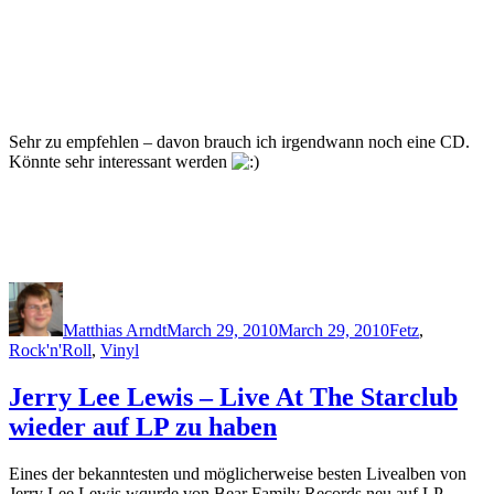
Sehr zu empfehlen – davon brauch ich irgendwann noch eine CD.
Könnte sehr interessant werden
Author
Posted
Categories
on
Matthias Arndt
March 29, 2010
March 29, 2010
Fetz
,
Rock'n'Roll
,
Vinyl
Jerry Lee Lewis – Live At The Starclub
wieder auf LP zu haben
Eines der bekanntesten und möglicherweise besten Livealben von
Jerry Lee Lewis wqurde von Bear Family Records neu auf LP