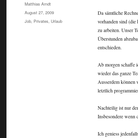
Author
Matthias Arndt
Posted
August 27, 2009
Da sämtliche Rechner
on
Categories
Job
,
Privates
,
Urlaub
vorhanden sind (die
zu arbeiten. Unser T
Überstunden abzubau
entschieden.
Ab morgen schaffe ic
wieder das ganze Tea
Ausserdem können wir
letztlich programmie
Nachteilig ist nur d
Insbesondere wenn di
Ich geniess jedenfall