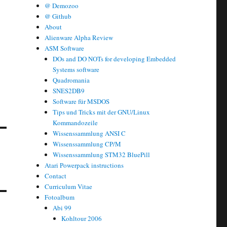
@ Demozoo
@ Github
About
Alienware Alpha Review
ASM Software
DOs and DO NOTs for developing Embedded
Systems software
Quadromania
SNES2DB9
Software für MSDOS
Tips und Tricks mit der GNU/Linux
Kommandozeile
Wissenssammlung ANSI C
Wissenssammlung CP/M
Wissenssammlung STM32 BluePill
Atari Powerpack instructions
Contact
Curriculum Vitae
Fotoalbum
Abi 99
Kohltour 2006