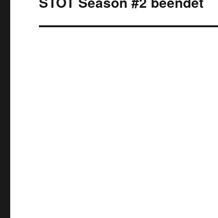
STOT Season #2 beendet
post: