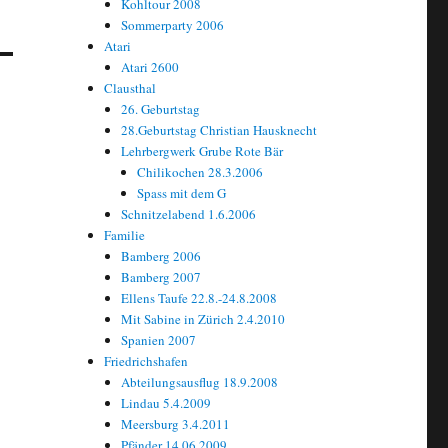
Kohltour 2008
Sommerparty 2006
Atari
Atari 2600
Clausthal
26. Geburtstag
28.Geburtstag Christian Hausknecht
Lehrbergwerk Grube Rote Bär
Chilikochen 28.3.2006
Spass mit dem G
Schnitzelabend 1.6.2006
Familie
Bamberg 2006
Bamberg 2007
Ellens Taufe 22.8.-24.8.2008
Mit Sabine in Zürich 2.4.2010
Spanien 2007
Friedrichshafen
Abteilungsausflug 18.9.2008
Lindau 5.4.2009
Meersburg 3.4.2011
Pfänder 14.06.2009