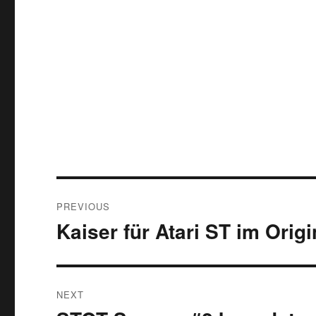
Post
PREVIOUS
navigation
Kaiser für Atari ST im Origi
Previous
post:
NEXT
Next