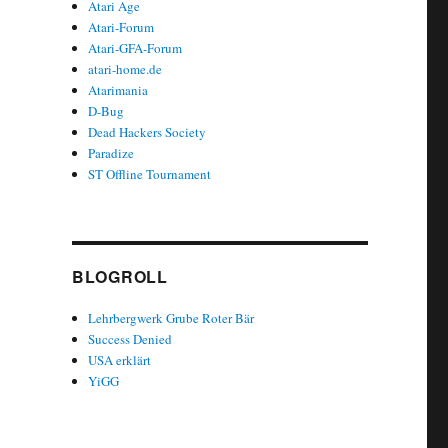
Atari Age
Atari-Forum
Atari-GFA-Forum
atari-home.de
Atarimania
D-Bug
Dead Hackers Society
Paradize
ST Offline Tournament
BLOGROLL
Lehrbergwerk Grube Roter Bär
Success Denied
USA erklärt
YiGG