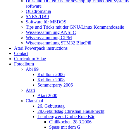
DOs and DO NOTs for developing Embedded Systems
software
Quadromania
SNES2DB9
Software für MSDOS
Tips und Tricks mit der GNU/Linux Kommandozeile
Wissenssammlung ANSI C
Wissenssammlung CP/M
Wissenssammlung STM32 BluePill
Atari Powerpack instructions
Contact
Curriculum Vitae
Fotoalbum
Abi 99
Kohltour 2006
Kohltour 2008
Sommerparty 2006
Atari
Atari 2600
Clausthal
26. Geburtstag
28.Geburtstag Christian Hausknecht
Lehrbergwerk Grube Rote Bär
Chilikochen 28.3.2006
Spass mit dem G