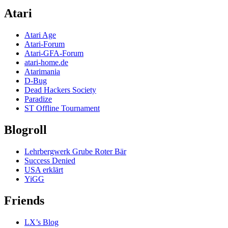
Atari
Atari Age
Atari-Forum
Atari-GFA-Forum
atari-home.de
Atarimania
D-Bug
Dead Hackers Society
Paradize
ST Offline Tournament
Blogroll
Lehrbergwerk Grube Roter Bär
Success Denied
USA erklärt
YiGG
Friends
LX’s Blog