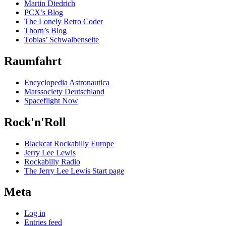
Martin Diedrich
PCX’s Blog
The Lonely Retro Coder
Thorn’s Blog
Tobias’ Schwalbenseite
Raumfahrt
Encyclopedia Astronautica
Marssociety Deutschland
Spaceflight Now
Rock'n'Roll
Blackcat Rockabilly Europe
Jerry Lee Lewis
Rockabilly Radio
The Jerry Lee Lewis Start page
Meta
Log in
Entries feed