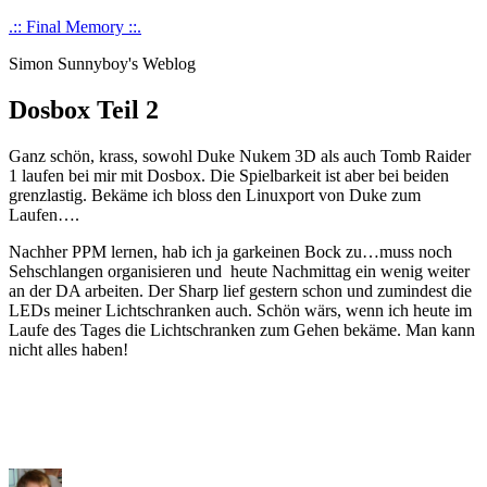
Skip
.:: Final Memory ::.
to
Simon Sunnyboy's Weblog
content
Dosbox Teil 2
Ganz schön, krass, sowohl Duke Nukem 3D als auch Tomb Raider
1 laufen bei mir mit Dosbox. Die Spielbarkeit ist aber bei beiden
grenzlastig. Bekäme ich bloss den Linuxport von Duke zum
Laufen….
Nachher PPM lernen, hab ich ja garkeinen Bock zu…muss noch
Sehschlangen organisieren und heute Nachmittag ein wenig weiter
an der DA arbeiten. Der Sharp lief gestern schon und zumindest die
LEDs meiner Lichtschranken auch. Schön wärs, wenn ich heute im
Laufe des Tages die Lichtschranken zum Gehen bekäme. Man kann
nicht alles haben!
Author
Posted
Categories