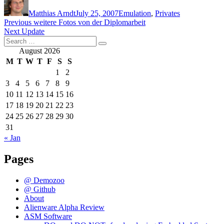
on
Matthias Arndt
July 25, 2007
Emulation
,
Privates
Post
Previous
Previous
weitere Fotos von der Diplomarbeit
Next
post:
Next
Update
navigation
Search
post:
Search
for:
August 2026
M
T
W
T
F
S
S
1
2
3
4
5
6
7
8
9
10
11
12
13
14
15
16
17
18
19
20
21
22
23
24
25
26
27
28
29
30
31
« Jan
Pages
@ Demozoo
@ Github
About
Alienware Alpha Review
ASM Software