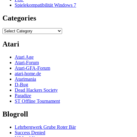
Spielekompatibilität Windows 7
Categories
Categories
Atari
Atari Age
Atari-Forum
Atari-GFA-Forum
atari-home.de
Atarimania
D-Bug
Dead Hackers Society
Paradize
ST Offline Tournament
Blogroll
Lehrbergwerk Grube Roter Bär
Success Denied