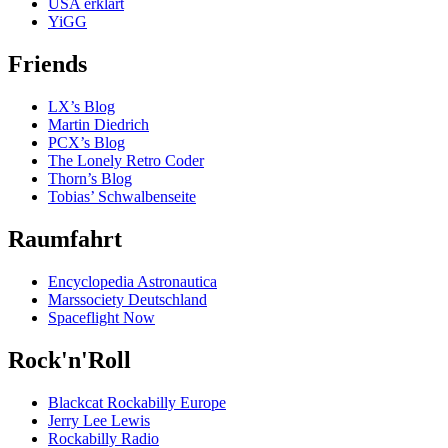
USA erklärt
YiGG
Friends
LX’s Blog
Martin Diedrich
PCX’s Blog
The Lonely Retro Coder
Thorn’s Blog
Tobias’ Schwalbenseite
Raumfahrt
Encyclopedia Astronautica
Marssociety Deutschland
Spaceflight Now
Rock'n'Roll
Blackcat Rockabilly Europe
Jerry Lee Lewis
Rockabilly Radio