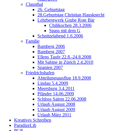
Clausthal
26. Geburtstag
28.Geburtstag Christian Hausknecht
Lehrbergwerk Grube Rote Bär
Chilikochen 28.3.2006
Spass mit dem G
Schnitzelabend 1.6.2006
Familie
Bamberg 2006
Bamberg 2007
Ellens Taufe 22.8.-24.8.2008
Mit Sabine in Zürich 2.4.2010
Spanien 2007
Friedrichshafen
Abteilungsausflug 18.9.2008
Lindau 5.4.2009
Meersburg 3.4.2011
Pfänder 14.06.2009
Schloss Salem 22.06.2008
Urlaub August 2008
Urlaub August 2009
Urlaub März 2011
Kreatives Schreiben
ParadizeLib
PGP