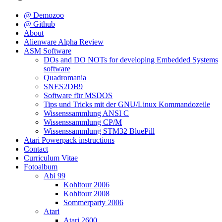
@ Demozoo
@ Github
About
Alienware Alpha Review
ASM Software
DOs and DO NOTs for developing Embedded Systems
software
Quadromania
SNES2DB9
Software für MSDOS
Tips und Tricks mit der GNU/Linux Kommandozeile
Wissenssammlung ANSI C
Wissenssammlung CP/M
Wissenssammlung STM32 BluePill
Atari Powerpack instructions
Contact
Curriculum Vitae
Fotoalbum
Abi 99
Kohltour 2006
Kohltour 2008
Sommerparty 2006
Atari
Atari 2600