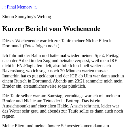
Skip
.:: Final Memory ::.
to
Simon Sunnyboy's Weblog
content
Kurzer Bericht vom Wochenende
Dieses Wochenende war ich zur Taufe meiner Nichte Ellen in
Dortmund. (Fotos folgen noch.)
Ich fuhr mit der Bahn und hatte mal wieder meinen Spaß, Freitag
nach der Arbeit in den Zug und beinahe verpasst, weil mein IRE
nicht in FN-Flughafen hielt, also fuhr ich schnell weiter nach
Ravensburg, wo ich sogar noch 20 Minuten warten musste.
Immerhin hat es gut geklappt und der ICE ab Ulm war dann auch in
einem Rutsch in Dortmund. Abends um 23:21 sammelte mich mein
Bruder ein, erstaunlicherweise sogar pünktlich.
Die Taufe selber war am Samstag, vormittags war ich mit meinem
Bruder und Nichte am Tetraeder in Bottrop. Das ist ein
Aussichtspunkt auf einer alten Halde. Ansich sehr nett, leider war
das Wetter sehr grau und abends zur Taufe sollte es dann auch noch
regnen.
Meine Eltern und meine jüngere Schwester kamen dann am