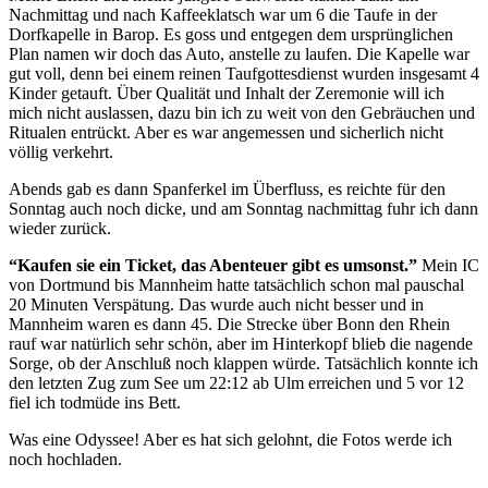
Nachmittag und nach Kaffeeklatsch war um 6 die Taufe in der
Dorfkapelle in Barop. Es goss und entgegen dem ursprünglichen
Plan namen wir doch das Auto, anstelle zu laufen. Die Kapelle war
gut voll, denn bei einem reinen Taufgottesdienst wurden insgesamt 4
Kinder getauft. Über Qualität und Inhalt der Zeremonie will ich
mich nicht auslassen, dazu bin ich zu weit von den Gebräuchen und
Ritualen entrückt. Aber es war angemessen und sicherlich nicht
völlig verkehrt.
Abends gab es dann Spanferkel im Überfluss, es reichte für den
Sonntag auch noch dicke, und am Sonntag nachmittag fuhr ich dann
wieder zurück.
“Kaufen sie ein Ticket, das Abenteuer gibt es umsonst.”
Mein IC
von Dortmund bis Mannheim hatte tatsächlich schon mal pauschal
20 Minuten Verspätung. Das wurde auch nicht besser und in
Mannheim waren es dann 45. Die Strecke über Bonn den Rhein
rauf war natürlich sehr schön, aber im Hinterkopf blieb die nagende
Sorge, ob der Anschluß noch klappen würde. Tatsächlich konnte ich
den letzten Zug zum See um 22:12 ab Ulm erreichen und 5 vor 12
fiel ich todmüde ins Bett.
Was eine Odyssee! Aber es hat sich gelohnt, die Fotos werde ich
noch hochladen.