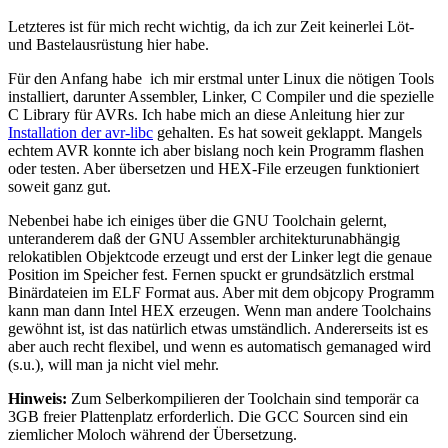
Letzteres ist für mich recht wichtig, da ich zur Zeit keinerlei Löt-
und Bastelausrüstung hier habe.
Für den Anfang habe ich mir erstmal unter Linux die nötigen Tools
installiert, darunter Assembler, Linker, C Compiler und die spezielle
C Library für AVRs. Ich habe mich an diese Anleitung hier zur
Installation der avr-libc
gehalten. Es hat soweit geklappt. Mangels
echtem AVR konnte ich aber bislang noch kein Programm flashen
oder testen. Aber übersetzen und HEX-File erzeugen funktioniert
soweit ganz gut.
Nebenbei habe ich einiges über die GNU Toolchain gelernt,
unteranderem daß der GNU Assembler architekturunabhängig
relokatiblen Objektcode erzeugt und erst der Linker legt die genaue
Position im Speicher fest. Fernen spuckt er grundsätzlich erstmal
Binärdateien im ELF Format aus. Aber mit dem objcopy Programm
kann man dann Intel HEX erzeugen. Wenn man andere Toolchains
gewöhnt ist, ist das natürlich etwas umständlich. Andererseits ist es
aber auch recht flexibel, und wenn es automatisch gemanaged wird
(s.u.), will man ja nicht viel mehr.
Hinweis:
Zum Selberkompilieren der Toolchain sind temporär ca
3GB freier Plattenplatz erforderlich. Die GCC Sourcen sind ein
ziemlicher Moloch während der Übersetzung.