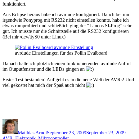
funktioniert.
Aus Eclipse heraus habe ich avrdude konfiguriert. Da ich bei mir
irgendwie Ponyprog mit RS232 nicht einstellen konnte, habe ich
etwas rumprobiert und schließlich ging der “Lancos SI-Prog” sehr
gut. Ich musste nur die Schnittstelle auf die RS232 konfigurieren
(Bei mir /dev/ttyS0 unter Linux)
avrdude Einstellungen für das Pollin Evalboard
Danach hatte ich plötzlich einen funktionierenden avrdude Aufruf
im Outputfenster und die LEDs gingen an
Erster Test bestanden! Auf geht es in die neue Welt der AVRs! Und
viel gekostet hat mich der Spaß auch nicht
Author
Posted
Catego
on
Matthias Arndt
September 23, 2009
September 23, 2009
AVR
,
Elektronik
,
Mikrocontroller