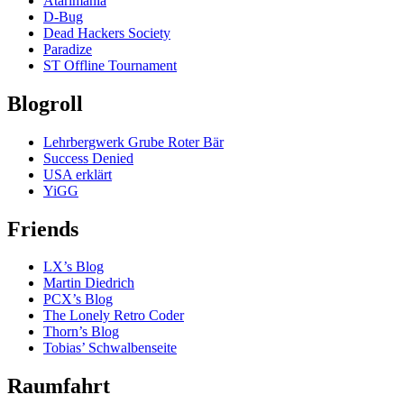
Atarimania
D-Bug
Dead Hackers Society
Paradize
ST Offline Tournament
Blogroll
Lehrbergwerk Grube Roter Bär
Success Denied
USA erklärt
YiGG
Friends
LX’s Blog
Martin Diedrich
PCX’s Blog
The Lonely Retro Coder
Thorn’s Blog
Tobias’ Schwalbenseite
Raumfahrt