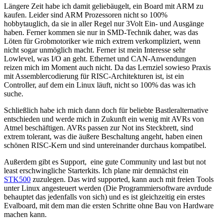
Längere Zeit habe ich damit geliebäugelt, ein Board mit ARM zu
kaufen. Leider sind ARM Prozessoren nicht so 100%
hobbytauglich, da sie in aller Regel nur 3Volt Ein- und Ausgänge
haben. Ferner kommen sie nur in SMD-Technik daher, was das
Löten für Grobmotoriker wie mich extrem verkompliziert, wenn
nicht sogar unmöglich macht. Ferner ist mein Interesse sehr
Lowlevel, was I/O an geht. Ethernet und CAN-Anwendungen
reizen mich im Moment auch nicht. Da das Lernziel sowieso Praxis
mit Assemblercodierung für RISC-Architekturen ist, ist ein
Controller, auf dem ein Linux läuft, nicht so 100% das was ich
suche.
Schließlich habe ich mich dann doch für beliebte Bastleralternative
entschieden und werde mich in Zukunft ein wenig mit AVRs von
Atmel beschäftigen. AVRs passen zur Not ins Steckbrett, sind
extrem tolerant, was die äußere Beschaltung angeht, haben einen
schönen RISC-Kern und sind untereinander durchaus kompatibel.
Außerdem gibt es Support, eine gute Community und last but not
least erschwingliche Starterkits. Ich plane mir demnächst ein
STK500
zuzulegen. Das wird supported, kann auch mit freien Tools
unter Linux angesteuert werden (Die Programmiersoftware avrdude
behauptet das jedenfalls von sich) und es ist gleichzeitig ein erstes
Evalboard, mit dem man die ersten Schritte ohne Bau von Hardware
machen kann.