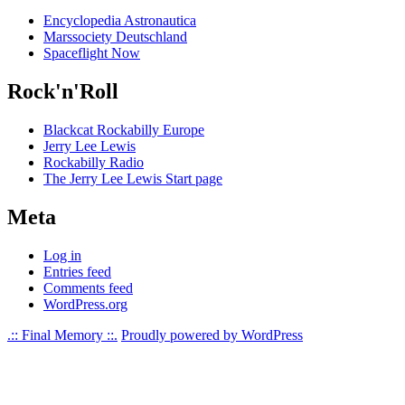
Encyclopedia Astronautica
Marssociety Deutschland
Spaceflight Now
Rock'n'Roll
Blackcat Rockabilly Europe
Jerry Lee Lewis
Rockabilly Radio
The Jerry Lee Lewis Start page
Meta
Log in
Entries feed
Comments feed
WordPress.org
.:: Final Memory ::.
Proudly powered by WordPress