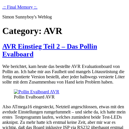
Skip
.:: Final Memory ::.
to
Simon Sunnyboy's Weblog
content
Category:
AVR
AVR Einstieg Teil 2 – Das Pollin
Evalboard
Wie berichtet, kam heute das bestellte AVR Evaluationboard von
Pollin an. Ich habe mir aus Faulheit und mangels Lötausrüstung die
fertig montierte Version bestellt, aber jeder halbwegs versierte Löter
sollte mit dem Zusammenbau von Hand kein Problem haben.
Pollin Evalboard AVR
Also ATmega16 eingesteckt, Netzteil angeschlossen, etwas mit den
avrdude Einstellungen rumgefummelt – und siehe da, ich hatte mein
erstes Testprogramm laufen, welches zumindest beide Test-LEDs
anknipst. Zu mehr hatte ich erstmal keine Zeit, aber mir war es
wichtig, daß das Board inklusive ISP via RS232 überhaupt erstmal