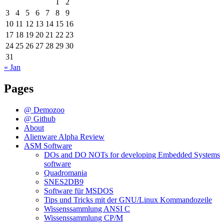
1
2
die
3
4
5
6
7
8
9
Toolchain
10
11
12
13
14
15
16
17
18
19
20
21
22
23
24
25
26
27
28
29
30
31
« Jan
Pages
@ Demozoo
@ Github
About
Alienware Alpha Review
ASM Software
DOs and DO NOTs for developing Embedded Systems
software
Quadromania
SNES2DB9
Software für MSDOS
Tips und Tricks mit der GNU/Linux Kommandozeile
Wissenssammlung ANSI C
Wissenssammlung CP/M