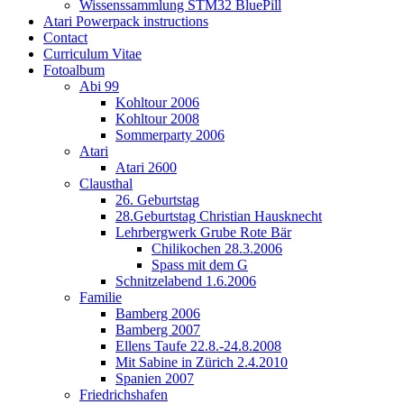
Wissenssammlung STM32 BluePill
Atari Powerpack instructions
Contact
Curriculum Vitae
Fotoalbum
Abi 99
Kohltour 2006
Kohltour 2008
Sommerparty 2006
Atari
Atari 2600
Clausthal
26. Geburtstag
28.Geburtstag Christian Hausknecht
Lehrbergwerk Grube Rote Bär
Chilikochen 28.3.2006
Spass mit dem G
Schnitzelabend 1.6.2006
Familie
Bamberg 2006
Bamberg 2007
Ellens Taufe 22.8.-24.8.2008
Mit Sabine in Zürich 2.4.2010
Spanien 2007
Friedrichshafen