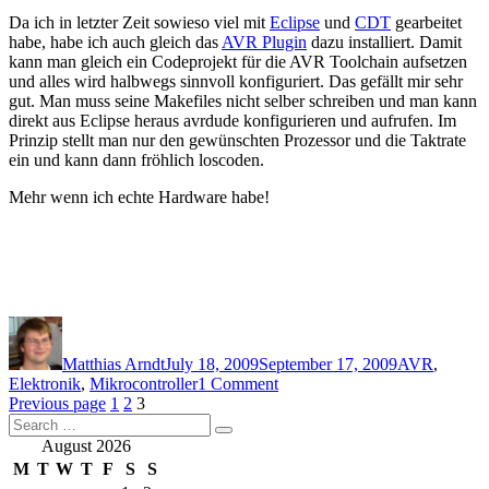
Da ich in letzter Zeit sowieso viel mit
Eclipse
und
CDT
gearbeitet
habe, habe ich auch gleich das
AVR Plugin
dazu installiert. Damit
kann man gleich ein Codeprojekt für die AVR Toolchain aufsetzen
und alles wird halbwegs sinnvoll konfiguriert. Das gefällt mir sehr
gut. Man muss seine Makefiles nicht selber schreiben und man kann
direkt aus Eclipse heraus avrdude konfigurieren und aufrufen. Im
Prinzip stellt man nur den gewünschten Prozessor und die Taktrate
ein und kann dann fröhlich loscoden.
Mehr wenn ich echte Hardware habe!
Author
Posted
Categories
on
Matthias Arndt
July 18, 2009
September 17, 2009
AVR
,
on
Elektronik
,
Mikrocontroller
1 Comment
Posts
Page
Page
Page
Einstieg
Previous page
1
2
3
Search
in
pagination
Search
for:
AVR
August 2026
Mikrocontroller
M
T
W
T
F
S
S
–