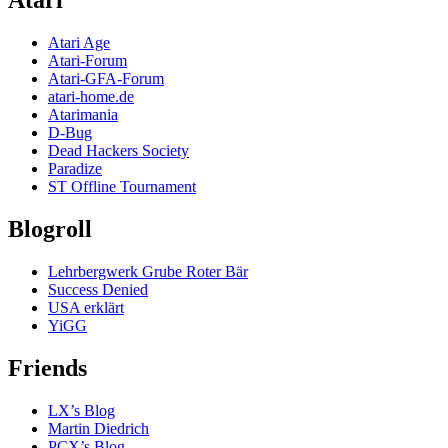
Atari
Atari Age
Atari-Forum
Atari-GFA-Forum
atari-home.de
Atarimania
D-Bug
Dead Hackers Society
Paradize
ST Offline Tournament
Blogroll
Lehrbergwerk Grube Roter Bär
Success Denied
USA erklärt
YiGG
Friends
LX’s Blog
Martin Diedrich
PCX’s Blog