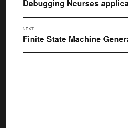
Debugging Ncurses applica
Previous
post:
NEXT
Finite State Machine Genera
Next
post: