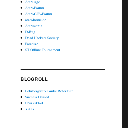
Atari Age
Atari-Forum
Atari-GFA-Forum
atari-home.de
Atarimania
D-Bug
Dead Hackers Society
Paradize
ST Offline Tournament
BLOGROLL
Lehrbergwerk Grube Roter Bär
Success Denied
USA erklärt
YiGG