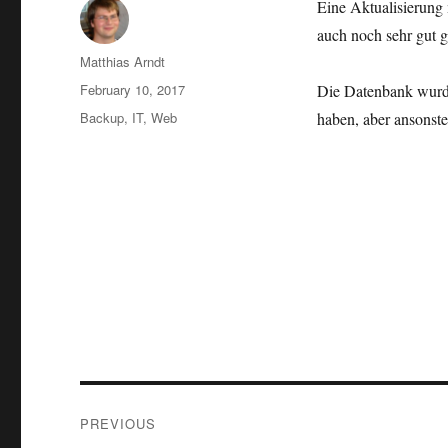
Eine Aktualisierung 
auch noch sehr gut g
Author
Matthias Arndt
Posted
February 10, 2017
Die Datenbank wurde 
on
Categories
Backup
,
IT
,
Web
haben, aber ansonsten
Post
PREVIOUS
navigation