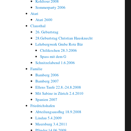
Kohltour 2008
Sommerparty 2006
Atari
Atari 2600
Clausthal
26. Geburtstag
28.Geburtstag Christian Hausknecht
Lehrbergwerk Grube Rote Bär
Chilikochen 28.3.2006
Spass mit dem G
Schnitzelabend 1.6.2006
Familie
Bamberg 2006
Bamberg 2007
Ellens Taufe 22.8.-24.8.2008
Mit Sabine in Zürich 2.4.2010
Spanien 2007
Friedrichshafen
Abteilungsausflug 18.9.2008
Lindau 5.4.2009
Meersburg 3.4.2011
Pfänder 14.06.2009