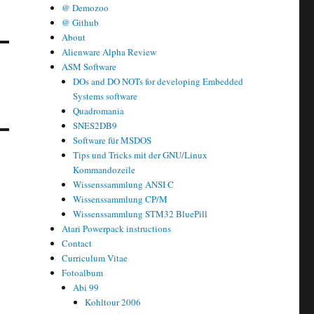
@ Demozoo
@ Github
About
Alienware Alpha Review
ASM Software
DOs and DO NOTs for developing Embedded
Systems software
Quadromania
SNES2DB9
Software für MSDOS
Tips und Tricks mit der GNU/Linux
Kommandozeile
Wissenssammlung ANSI C
Wissenssammlung CP/M
Wissenssammlung STM32 BluePill
Atari Powerpack instructions
Contact
Curriculum Vitae
Fotoalbum
Abi 99
Kohltour 2006