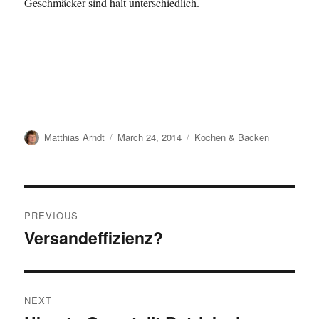
Geschmäcker sind halt unterschiedlich.
Author
Posted
Categories
Matthias Arndt
March 24, 2014
Kochen & Backen
on
Post
PREVIOUS
navigation
Versandeffizienz?
Previous
post:
NEXT