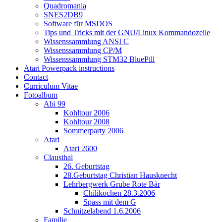
Quadromania
SNES2DB9
Software für MSDOS
Tips und Tricks mit der GNU/Linux Kommandozeile
Wissenssammlung ANSI C
Wissenssammlung CP/M
Wissenssammlung STM32 BluePill
Atari Powerpack instructions
Contact
Curriculum Vitae
Fotoalbum
Abi 99
Kohltour 2006
Kohltour 2008
Sommerparty 2006
Atari
Atari 2600
Clausthal
26. Geburtstag
28.Geburtstag Christian Hausknecht
Lehrbergwerk Grube Rote Bär
Chilikochen 28.3.2006
Spass mit dem G
Schnitzelabend 1.6.2006
Familie