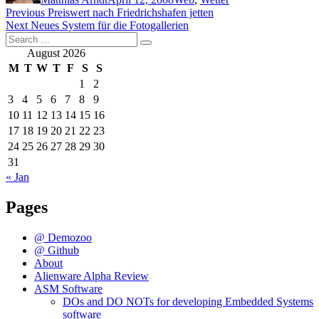
Post
Previous
Previous
Preiswert nach Friedrichshafen jetten
Next
post:
Next
Neues System für die Fotogallerien
navigation
Search
post:
Search
for:
August 2026
M
T
W
T
F
S
S
1
2
3
4
5
6
7
8
9
10
11
12
13
14
15
16
17
18
19
20
21
22
23
24
25
26
27
28
29
30
31
« Jan
Pages
@ Demozoo
@ Github
About
Alienware Alpha Review
ASM Software
DOs and DO NOTs for developing Embedded Systems
software