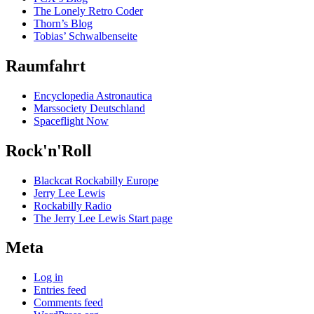
The Lonely Retro Coder
Thorn’s Blog
Tobias’ Schwalbenseite
Raumfahrt
Encyclopedia Astronautica
Marssociety Deutschland
Spaceflight Now
Rock'n'Roll
Blackcat Rockabilly Europe
Jerry Lee Lewis
Rockabilly Radio
The Jerry Lee Lewis Start page
Meta
Log in
Entries feed
Comments feed