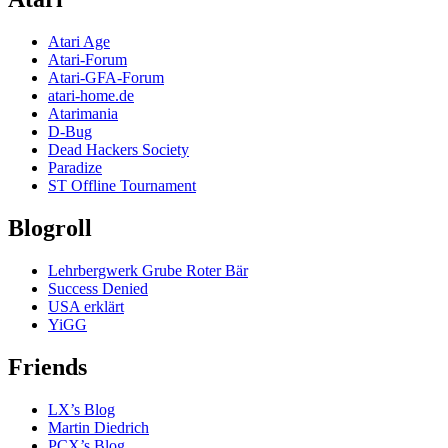
Atari Age
Atari-Forum
Atari-GFA-Forum
atari-home.de
Atarimania
D-Bug
Dead Hackers Society
Paradize
ST Offline Tournament
Blogroll
Lehrbergwerk Grube Roter Bär
Success Denied
USA erklärt
YiGG
Friends
LX’s Blog
Martin Diedrich
PCX’s Blog