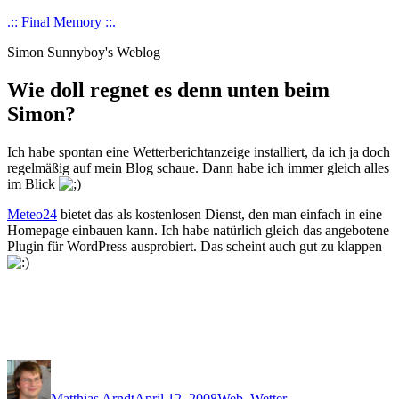
Skip
.:: Final Memory ::.
to
Simon Sunnyboy's Weblog
content
Wie doll regnet es denn unten beim
Simon?
Ich habe spontan eine Wetterberichtanzeige installiert, da ich ja doch
regelmäßig auf mein Blog schaue. Dann habe ich immer gleich alles
im Blick
Meteo24
bietet das als kostenlosen Dienst, den man einfach in eine
Homepage einbauen kann. Ich habe natürlich gleich das angebotene
Plugin für WordPress ausprobiert. Das scheint auch gut zu klappen
Author
Posted
Categories
on
Matthias Arndt
April 12, 2008
Web
,
Wetter