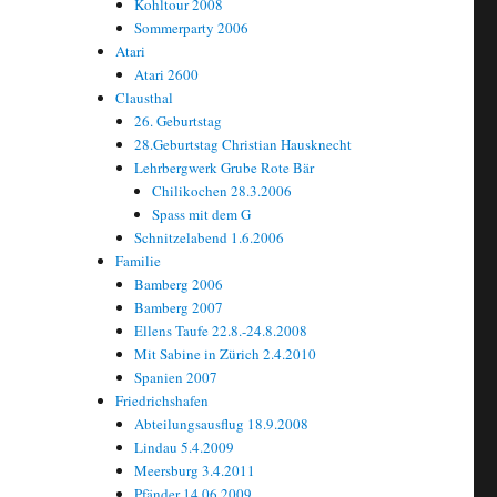
Kohltour 2008
Sommerparty 2006
Atari
Atari 2600
Clausthal
26. Geburtstag
28.Geburtstag Christian Hausknecht
Lehrbergwerk Grube Rote Bär
Chilikochen 28.3.2006
Spass mit dem G
Schnitzelabend 1.6.2006
Familie
Bamberg 2006
Bamberg 2007
Ellens Taufe 22.8.-24.8.2008
Mit Sabine in Zürich 2.4.2010
Spanien 2007
Friedrichshafen
Abteilungsausflug 18.9.2008
Lindau 5.4.2009
Meersburg 3.4.2011
Pfänder 14.06.2009