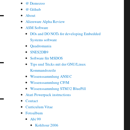
@ Demozoo
@ Github
About
Alienware Alpha Review
ASM Software
DOs and DO NOTs for developing Embedded
Systems software
Quadromania
SNES2DB9
Software für MSDOS
Tips und Tricks mit der GNU/Linux
Kommandozeile
Wissenssammlung ANSI C
Wissenssammlung CP/M
Wissenssammlung STM32 BluePill
Atari Powerpack instructions
Contact
Curriculum Vitae
Fotoalbum
Abi 99
Kohltour 2006