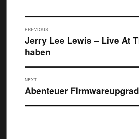
Post
PREVIOUS
navigation
Jerry Lee Lewis – Live At 
Previous
post:
haben
NEXT
Abenteuer Firmwareupgra
Next
post: