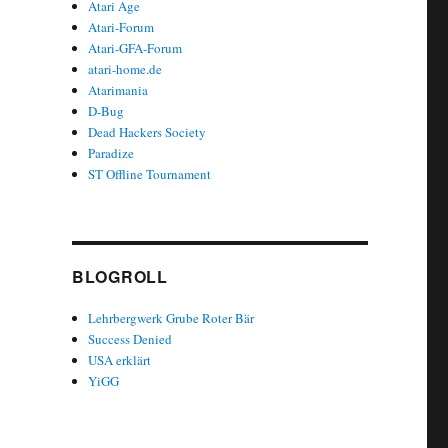
Atari Age
Atari-Forum
Atari-GFA-Forum
atari-home.de
Atarimania
D-Bug
Dead Hackers Society
Paradize
ST Offline Tournament
BLOGROLL
Lehrbergwerk Grube Roter Bär
Success Denied
USA erklärt
YiGG