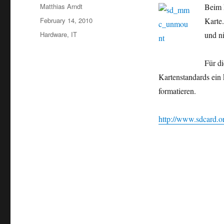
Author
Matthias Arndt
Beim 
Posted
February 14, 2010
Karte.
on
Categories
Hardware
,
IT
und ni
Für d
Kartenstandards ein
formatieren.
http://www.sdcard.o