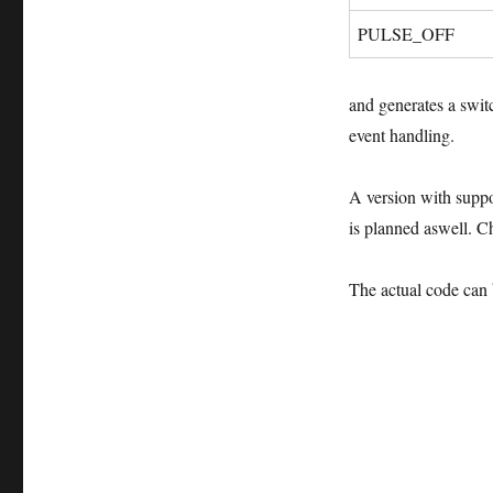
PULSE_OFF
and generates a switc
event handling.
A version with suppo
is planned aswell. Ch
The actual code can