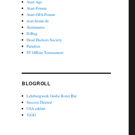
Atari Age
Atari-Forum
Atari-GFA-Forum
atari-home.de
Atarimania
D-Bug
Dead Hackers Society
Paradize
ST Offline Tournament
BLOGROLL
Lehrbergwerk Grube Roter Bär
Success Denied
USA erklärt
YiGG