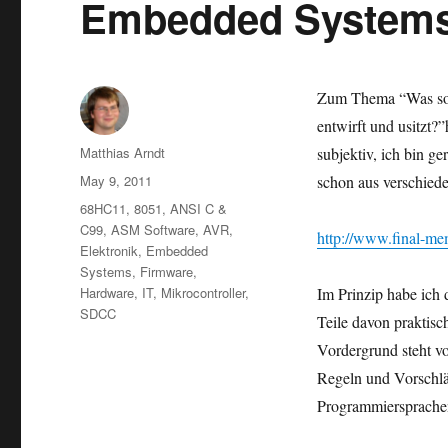
Embedded Systems
Zum Thema “Was sol
entwirft und usitzt?”
Author
Matthias Arndt
subjektiv, ich bin ge
Posted
May 9, 2011
schon aus verschied
on
Categories
68HC11
,
8051
,
ANSI C &
C99
,
ASM Software
,
AVR
,
http://www.final-m
Elektronik
,
Embedded
Systems
,
Firmware
,
Hardware
,
IT
,
Mikrocontroller
,
Im Prinzip habe ich 
SDCC
Teile davon praktisc
Vordergrund steht vo
Regeln und Vorschlä
Programmiersprache