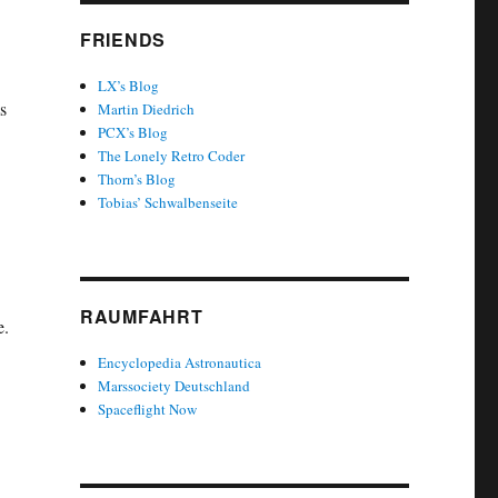
FRIENDS
LX’s Blog
s
Martin Diedrich
PCX’s Blog
The Lonely Retro Coder
Thorn’s Blog
Tobias’ Schwalbenseite
RAUMFAHRT
e.
Encyclopedia Astronautica
Marssociety Deutschland
Spaceflight Now