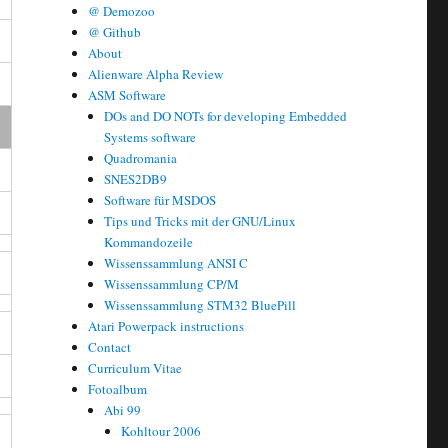
@ Demozoo
@ Github
About
Alienware Alpha Review
ASM Software
DOs and DO NOTs for developing Embedded
Systems software
Quadromania
SNES2DB9
Software für MSDOS
Tips und Tricks mit der GNU/Linux
Kommandozeile
Wissenssammlung ANSI C
Wissenssammlung CP/M
Wissenssammlung STM32 BluePill
Atari Powerpack instructions
Contact
Curriculum Vitae
Fotoalbum
Abi 99
Kohltour 2006