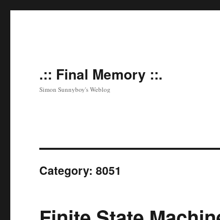
.:: Final Memory ::.
Simon Sunnyboy's Weblog
Category:
8051
Finite State Machin