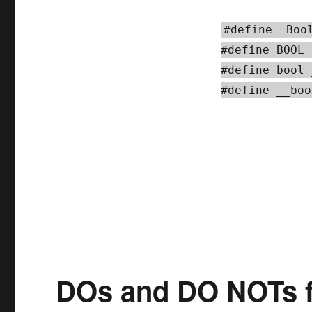
#define _Boo
#define BOOL 
#define bool 
#define __boo
DOs and DO NOTs f