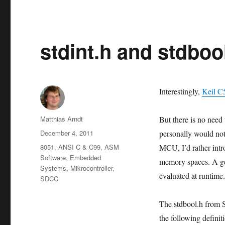
stdint.h and stdbool
Interestingly,
Keil C
Author
Matthias Arndt
But there is no need 
Posted
December 4, 2011
personally would not
on
Categories
8051
,
ANSI C & C99
,
ASM
MCU, I’d rather intr
Software
,
Embedded
memory spaces. A gen
Systems
,
Mikrocontroller
,
evaluated at runtime
SDCC
The stdbool.h from 
the following definit