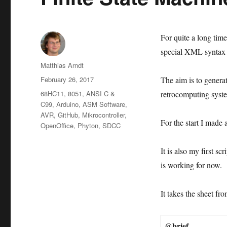
For quite a long time
special XML syntax o
Author
Matthias Arndt
Posted
February 26, 2017
The aim is to genera
on
Categories
68HC11
,
8051
,
ANSI C &
retrocomputing syst
C99
,
Arduino
,
ASM Software
,
AVR
,
GitHub
,
Mikrocontroller
,
For the start I made 
OpenOffice
,
Phyton
,
SDCC
It is also my first sc
is working for now.
It takes the sheet fr
@brief