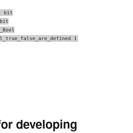
l bit
bit
_Bool
l_true_false_are_defined 1
or developing