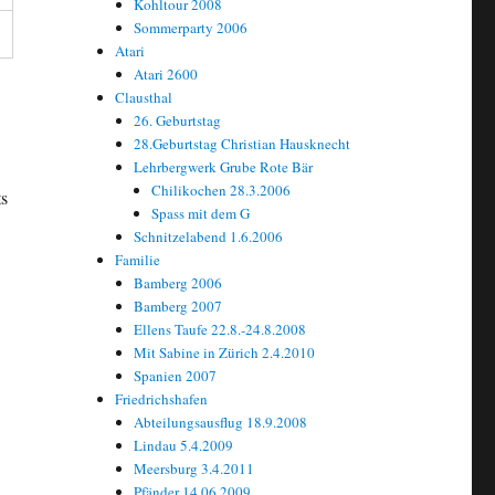
Kohltour 2008
Sommerparty 2006
Atari
Atari 2600
Clausthal
26. Geburtstag
28.Geburtstag Christian Hausknecht
Lehrbergwerk Grube Rote Bär
Chilikochen 28.3.2006
ts
Spass mit dem G
Schnitzelabend 1.6.2006
Familie
Bamberg 2006
Bamberg 2007
Ellens Taufe 22.8.-24.8.2008
Mit Sabine in Zürich 2.4.2010
Spanien 2007
Friedrichshafen
Abteilungsausflug 18.9.2008
Lindau 5.4.2009
Meersburg 3.4.2011
Pfänder 14.06.2009