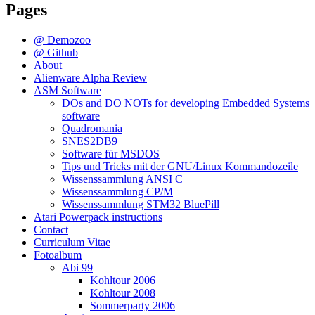
Pages
@ Demozoo
@ Github
About
Alienware Alpha Review
ASM Software
DOs and DO NOTs for developing Embedded Systems
software
Quadromania
SNES2DB9
Software für MSDOS
Tips und Tricks mit der GNU/Linux Kommandozeile
Wissenssammlung ANSI C
Wissenssammlung CP/M
Wissenssammlung STM32 BluePill
Atari Powerpack instructions
Contact
Curriculum Vitae
Fotoalbum
Abi 99
Kohltour 2006
Kohltour 2008
Sommerparty 2006