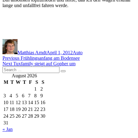
lange und unfallfrei fahren werde.
Author
Posted
Categories
on
Matthias Arndt
April 1, 2012
Auto
Post
Previous
Previous
Frühlingsanfang am Bodensee
Next
post:
Next
Tuxfamily steigt auf Gopher um
navigation
Search
post:
Search
for:
August 2026
M
T
W
T
F
S
S
1
2
3
4
5
6
7
8
9
10
11
12
13
14
15
16
17
18
19
20
21
22
23
24
25
26
27
28
29
30
31
« Jan