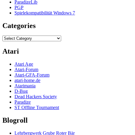
ParadizeLib
PGP
Spielekompatibilität Windows 7
Categories
Categories
Atari
Atari Age
Atari-Forum
Atari-GFA-Forum
atari-home.de
Atarimania
D-Bug
Dead Hackers Society
Paradize
ST Offline Tournament
Blogroll
Lehrbergwerk Grube Roter Bär