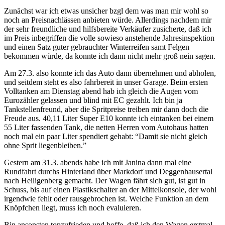
Zunächst war ich etwas unsicher bzgl dem was man mir wohl so
noch an Preisnachlässen anbieten würde. Allerdings nachdem mir
der sehr freundliche und hilfsbereite Verkäufer zusicherte, daß ich
im Preis inbegriffen die volle sowieso anstehende Jahresinspektion
und einen Satz guter gebrauchter Winterreifen samt Felgen
bekommen würde, da konnte ich dann nicht mehr groß nein sagen.
Am 27.3. also konnte ich das Auto dann übernehmen und abholen,
und seitdem steht es also fahrbereit in unser Garage. Beim ersten
Volltanken am Dienstag abend hab ich gleich die Augen vom
Eurozähler gelassen und blind mit EC gezahlt. Ich bin ja
Tankstellenfreund, aber die Spritpreise treiben mir dann doch die
Freude aus. 40,11 Liter Super E10 konnte ich eintanken bei einem
55 Liter fassenden Tank, die netten Herren vom Autohaus hatten
noch mal ein paar Liter spendiert gehabt: “Damit sie nicht gleich
ohne Sprit liegenbleiben.”
Gestern am 31.3. abends habe ich mit Janina dann mal eine
Rundfahrt durchs Hinterland über Markdorf und Deggenhausertal
nach Heiligenberg gemacht. Der Wagen fährt sich gut, ist gut in
Schuss, bis auf einen Plastikschalter an der Mittelkonsole, der wohl
irgendwie fehlt oder rausgebrochen ist. Welche Funktion an dem
Knöpfchen liegt, muss ich noch evaluieren.
Bin ansonsten topzufrieden und hoffe, daß ich den Wagen erstmal